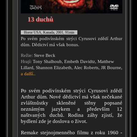
13 duchů
Horor USA, Kanada, 2001, 91min
Po svém podivínském strýci Cyrusovi zdědí Arthur
dům. Dědictví má však bonus.
Režie:
Steve Beck
Hrají
: Tony Shalhoub, Embeth Davidtz, Matthew
Lillard, Shannon Elizabeth, Alec Roberts, JR Bourne,
a další..
Po svém podivínském strýci Cyrusovi zdědí
Arthur dům. Nové dědictví má však nečekané
zvláštnůstky skleněné stěny popsané
neznámým jazykem a především 12
naštvaných duchů. Rodina záhy zjistí, že
bydlení zde je doslova o život.
Remake stejnojmenného filmu z roku 1960 -