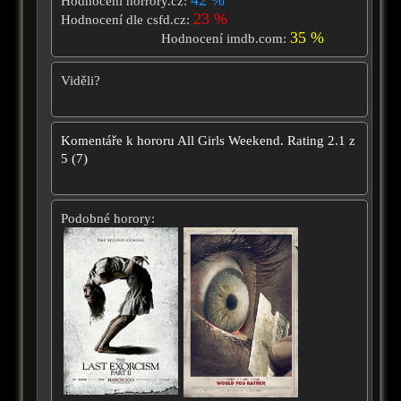
42 %
Hodnocení horrory.cz:
23 %
Hodnocení dle csfd.cz:
35 %
Hodnocení imdb.com:
Viděli?
Komentáře k hororu
All Girls Weekend.
Rating
2.1
z
5
(
7
)
Podobné horory: