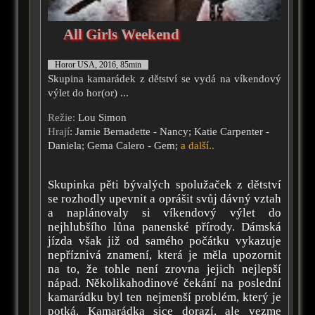
All Girls Weekend
Horor USA, 2016, 85min
Skupina kamarádek z dětství se vydá na víkendový
výlet do hor(or) ...
Režie:
Lou Simon
Hrají
: Jamie Bernadette - Nancy; Katie Carpenter -
Daniela; Gema Calero - Gem;
a další..
Skupinka pěti bývalých spolužaček z dětství
se rozhodly upevnit a oprášit svůj dávný vztah
a naplánovaly si víkendový výlet do
nejhlubšího lůna panenské přírody. Dámská
jízda však již od samého počátku vykazuje
nepříznivá znamení, která je měla upozornit
na to, že tohle není zrovna jejich nejlepší
nápad. Několikahodinové čekání na poslední
kamarádku byl ten nejmenší problém, který je
potká. Kamarádka sice dorazí, ale vezme