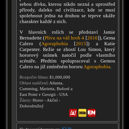
sebou dívku, kterou nikdo nezná a uprostřed
přírody, daleko od civilizace, kde se musí
spolehnout jedna na druhou se teprve ukáže
charakter každé z nich.
V hlavních rolích se představí Jamie
Bernadette (
Plivu na váš hrob 4
[
2016
]), Gema
Calero (
Agoraphobia
[
2015
]) a Katie
Carpenter. Režie se zhostí Lou Simon, který
hororový snímek natočil podle vlastního
scénáře. Předtím spolupracoval s Gemou
Calero na již zmíněném hororu
Agoraphobia
.
Rozpočet filmu
: $1,000,000
Oblast natáčení
: Atlanta,
Cumming, Marietta, Buford a
East Point v Georgii - USA
Žánry
: Horor - Akční -
Dobrodružný