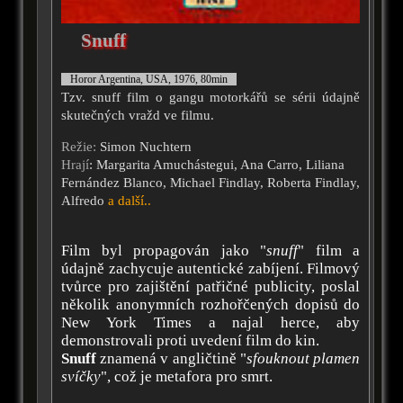
Snuff
Horor Argentina, USA, 1976, 80min
Tzv. snuff film o gangu motorkářů se sérii údajně
skutečných vražd ve filmu.
Režie:
Simon Nuchtern
Hrají
: Margarita Amuchástegui, Ana Carro, Liliana
Fernández Blanco, Michael Findlay, Roberta Findlay,
Alfredo
a další..
Film byl propagován jako "
snuff
" film a
údajně zachycuje autentické zabíjení. Filmový
tvůrce pro zajištění patřičné publicity, poslal
několik anonymních rozhořčených dopisů do
New York Times a najal herce, aby
demonstrovali proti uvedení film do kin.
Snuff
znamená v angličtině "
sfouknout plamen
svíčky
", což je metafora pro smrt.