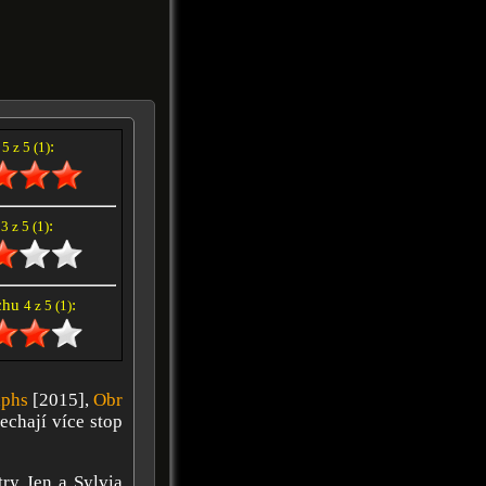
í
:
5 z 5 (1)
e
:
3 z 5 (1)
achu
:
4 z 5 (1)
aphs
[2015],
Obr
echají více stop
try Jen a Sylvia