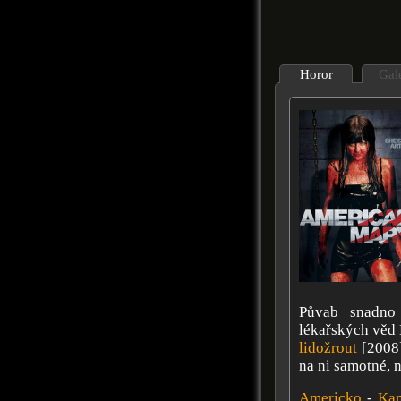
Horor
Gal
Půvab snadno
lékařských věd
lidožrout
[2008]
na ni samotné, 
Americko
-
Ka