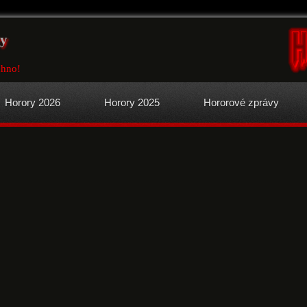
y
chno!
Horory 2026
Horory 2025
Hororové zprávy