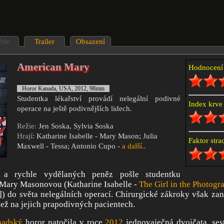
érie
Trailer
Obsazení
American Mary
Hodnocen
Horor Kanada, USA, 2012, 98min
Studentka lékařství provádí nelegální podivné
Index krv
operace na ještě podivnějších lidech.
Režie:
Jen Soska, Sylvia Soska
Hrají
: Katharine Isabelle - Mary Mason; Julia
Faktor str
Maxwell - Tessa; Antonio Cupo -
a další..
 a rychle vydělaných peněz pošle studentku
 Mary Masonovou (Katharine Isabelle -
The Girl in the Photogr
) do světa nelegálních operací. Chirurgické zákroky však zan
než na jejich prapodivných pacientech.
nadský
horor natočila v roce
2012
jednovaječná dvojčata, ses