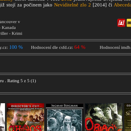
již stojí za počinem jako
Neviditelné zlo 2
[2014] či
Abeceda
Vancouver v
 - Kanada
iller - Krimi
100 %
64 %
y.cz:
Hodnocení dle csfd.cz:
Hodnocení imdb
oru
.
Rating
5
z
5
(
1
)