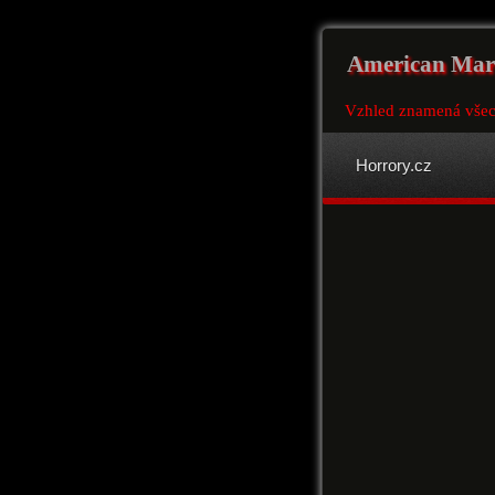
American Mar
Vzhled znamená vše
Horrory.cz