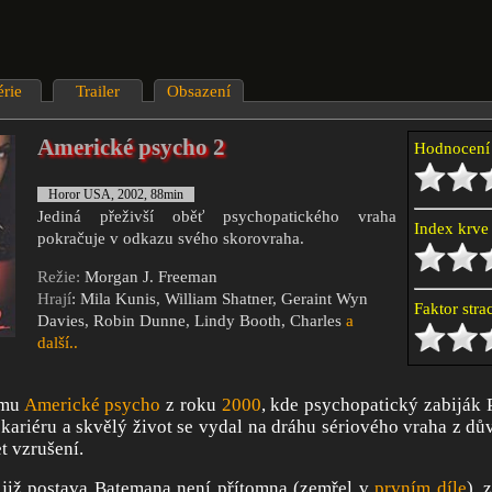
érie
Trailer
Obsazení
Americké psycho 2
Hodnocen
Horor USA, 2002, 88min
Jediná přeživší oběť psychopatického vraha
Index krv
pokračuje v odkazu svého skorovraha.
Režie:
Morgan J. Freeman
Hrají
: Mila Kunis, William Shatner, Geraint Wyn
Faktor str
Davies, Robin Dunne, Lindy Booth, Charles
a
další..
lmu
Americké psycho
z roku
2000
, kde psychopatický zabiják 
kariéru a skvělý život se vydal na dráhu sériového vraha z 
t vzrušení.
 již postava Batemana není přítomna (zemřel v
prvním díle
), 