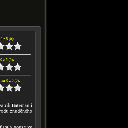
í
:
0 z 5 (0)
e
:
0 z 5 (0)
achu
:
0 z 5 (0)
Patrik Bateman i
důvodu znuděného
zůstala pouze ve