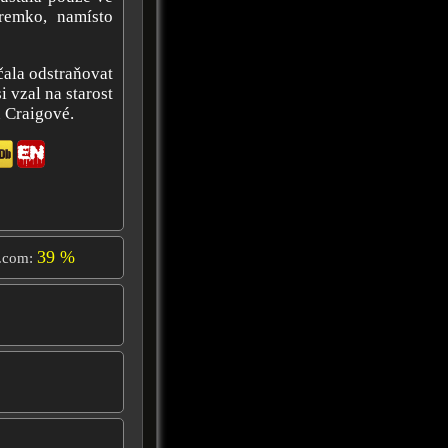
remko, namísto
čala odstraňovat
 vzal na starost
 Craigové.
39 %
.com: