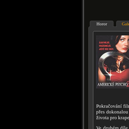
Horor
Gal
Pokračování fi
přes dokonalou 
života pro krape
Ve druhém díle