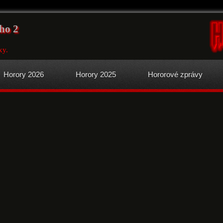
ho 2
xy.
Horory 2026
Horory 2025
Hororové zprávy