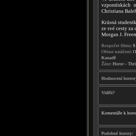
vzpomínkách n
Christiana Bale
Krásná studentk
ze své cesty za
Morgan J. Free
Rozpočet filmu
: 
Oblast natáčení
: 
Kanadě
Žánr
: Horor - Thri
Hodnocení horror
Viděli?
Komentáře k hor
Podobné horory: