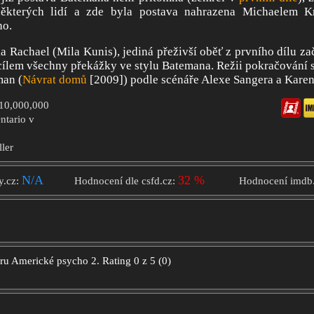
ěkterých lidí a zde byla postava nahrazena Michaelem K
ho.
a Rachael (Mila Kunis), jediná přeživší oběť z prvního dílu za
 cílem všechny překážky ve stylu Batemana. Režii pokračování si
man (
Návrat domů
[2009]) podle scénáře Alexe Sangera a Karen
$10,000,000
Ontario v
ller
N/A
32 %
y.cz:
Hodnocení dle csfd.cz:
Hodnocení imdb
oru
Americké psycho 2.
Rating
0
z
5
(
0
)