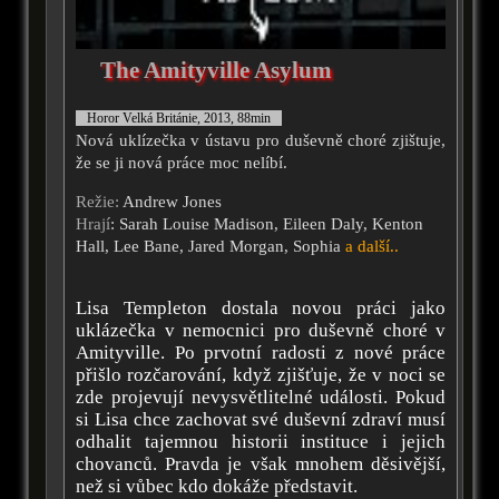
The Amityville Asylum
Horor Velká Británie, 2013, 88min
Nová uklízečka v ústavu pro duševně choré zjištuje,
že se ji nová práce moc nelíbí.
Režie:
Andrew Jones
Hrají
: Sarah Louise Madison, Eileen Daly, Kenton
Hall, Lee Bane, Jared Morgan, Sophia
a další..
Lisa Templeton dostala novou práci jako
uklázečka v nemocnici pro duševně choré v
Amityville. Po prvotní radosti z nové práce
přišlo rozčarování, když zjišťuje, že v noci se
zde projevují nevysvětlitelné události. Pokud
si Lisa chce zachovat své duševní zdraví musí
odhalit tajemnou historii instituce i jejich
chovanců. Pravda je však mnohem děsivější,
než si vůbec kdo dokáže představit.