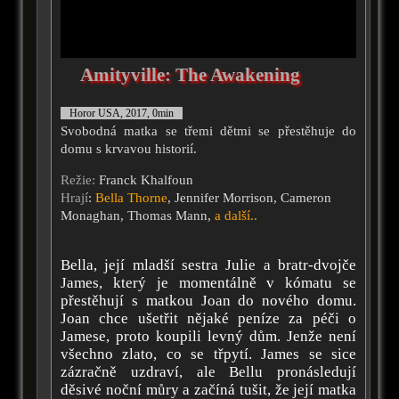
Amityville: The Awakening
Horor USA, 2017, 0min
Svobodná matka se třemi dětmi se přestěhuje do
domu s krvavou historií.
Režie:
Franck Khalfoun
Hrají
:
Bella Thorne
, Jennifer Morrison, Cameron
Monaghan, Thomas Mann,
a další..
Bella, její mladší sestra Julie a bratr-dvojče
James, který je momentálně v kómatu se
přestěhují s matkou Joan do nového domu.
Joan chce ušetřit nějaké peníze za péči o
Jamese, proto koupili levný dům. Jenže není
všechno zlato, co se třpytí. James se sice
zázračně uzdraví, ale Bellu pronásledují
děsivé noční můry a začíná tušit, že její matka