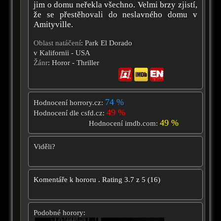
jim o domu neřekla všechno. Velmi brzy zjistí,
že se přestěhovali do neslavného domu v
Amityville.
Oblast natáčení
: Park El Dorado
v Kalifornii - USA
Žánr
: Horor - Thriller
74 %
Hodnocení horrory.cz:
49 %
Hodnocení dle csfd.cz:
49 %
Hodnocení imdb.com:
Viděli?
Komentáře k hororu
.
Rating
3.7
z
5
(
16
)
Podobné horory: