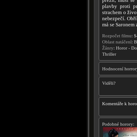
přežít, musí se
plavby proti p
strachem o život
nebezpečí. Obří
má se Saronem z
Rozpočet filmu
: 
Oblast natáčení
: 
Žánry
: Horor - D
Thriller
Hodnocení horror
Viděli?
Komentáře k hor
Podobné horory: