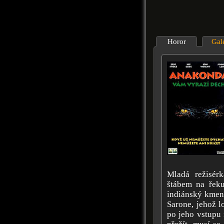
Horor
Gal
Mladá režisér
štábem na řeku
indiánský kmen.
Sarone, jehož l
po jeho vstupu 