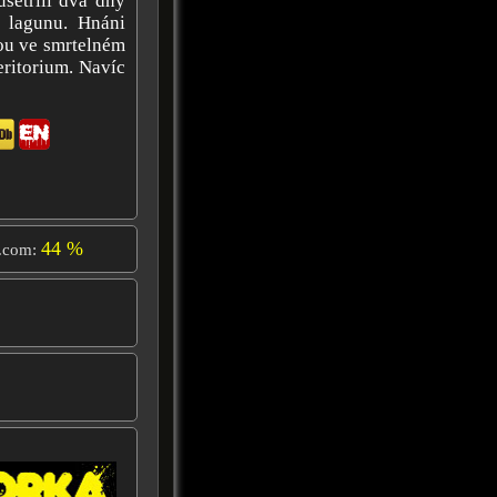
ušetřili dva dny
u lagunu. Hnáni
nou ve smrtelném
eritorium. Navíc
44 %
.com: