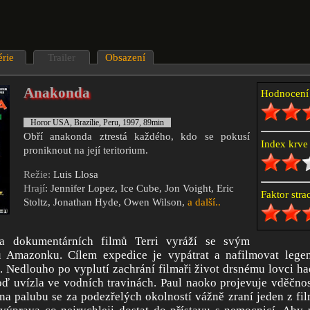
érie
Trailer
Obsazení
Anakonda
Hodnocen
Horor USA, Brazílie, Peru, 1997, 89min
Obří anakonda ztrestá každého, kdo se pokusí
Index krv
proniknout na její teritorium.
Režie:
Luis Llosa
Hrají
: Jennifer Lopez, Ice Cube, Jon Voight, Eric
Faktor str
Stoltz, Jonathan Hyde, Owen Wilson,
a další..
ka dokumentárních filmů Terri vyráží se svým
 Amazonku. Cílem expedice je vypátrat a nafilmovat lege
 Nedlouho po vyplutí zachrání filmaři život drsnému lovci h
oď uvízla ve vodních travinách. Paul naoko projevuje vděčno
na palubu se za podezřelých okolností vážně zraní jeden z f