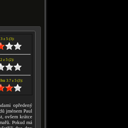
í
:
3 z 5 (3)
e
:
2 z 5 (2)
achu
:
3.7 z 5 (3)
ndami opředený
adů jménem Paul
st, ovšem krátce
ilmařů. Pokud má