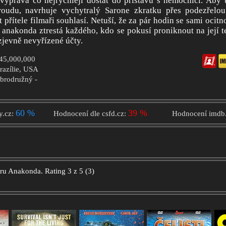
 výprava co nejrychleji dostat do přístavu s nemocnicí. Aby 
roudu, navrhuje vychytralý Sarone zkratku přes podezřelo
 přítele filmaři souhlasí. Netuší, že za pár hodin se sami ocit
 anakonda ztrestá každého, kdo se pokusí proniknout na její t
jevně nevyřízené účty.
$45,000,000
Brazílie, USA
obrodružný -
60 %
39 %
y.cz:
Hodnocení dle csfd.cz:
Hodnocení imdb
oru
Anakonda.
Rating
3
z
5
(
3
)