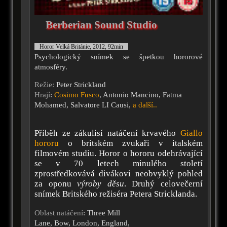
Berberian Sound Studio
Horor Velká Británie, 2012, 92min
Psychologický snímek se špetkou hororové
atmosféry.
Režie:
Peter Strickland
Hrají
:
Cosimo Fusco
, Antonio Mancino, Fatma
Mohamed, Salvatore LI Causi,
a další..
Příběh ze zákulisí natáčení krvavého
Giallo
hororu
o britském zvukaři v italském
filmovém studiu. Horor o hororu odehrávající
se v 70 letech minulého století
zprostředkovává divákovi neobvyklý pohled
za oponu
výroby děsu
. Druhý celovečerní
snímek Britského režiséra Petera Stricklanda.
Oblast natáčení
: Three Mill
Lane, Bow, London, England,