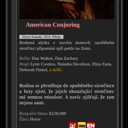
American Conjuring
Horor Kanada, 2016, 99min
Rodinná idylka v novém domově, opuštěném
sirotčinci připomíná spíš peklo na Zemi.
Režie:
Dan Walton, Dan Zachary
Hrají
: Lynn Csontos, Natasha Davidson, Eliza Faria,
Deborah Finkel,
a další..
Rodina se přestěhuje do opuštěného sirotčince
a brzy zjistí, že jejich okouzlující sirotčinec
má temnou minulost. A navíc zjišťují, že tam
nejsou sami.
Rozpočet filmu
: $228,000
Žánr
: Horor