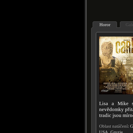
Horor
Gal
Lisa a Mike s
nevědomky přitá
tradic jsou mír
Oblast natáčení
: 
USA, Gruzie