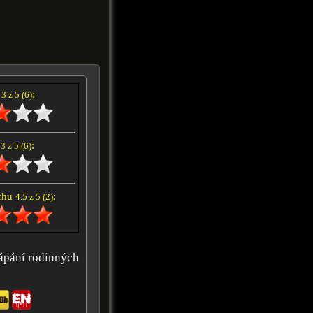
í
:
3 z 5 (6)
e
:
3 z 5 (6)
achu
:
4.5 z 5 (2)
ápání rodinných