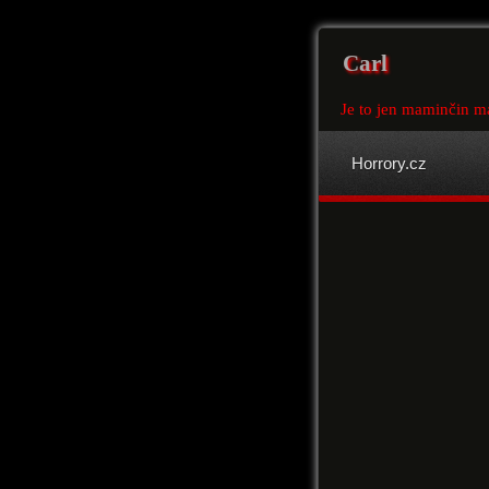
Carl
Je to jen maminčin m
Horrory.cz