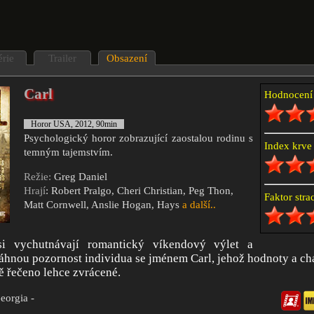
érie
Trailer
Obsazení
Carl
Hodnocen
Horor USA, 2012, 90min
Psychologický horor zobrazující zaostalou rodinu s
Index krv
temným tajemstvím.
Režie:
Greg Daniel
Hrají
: Robert Pralgo, Cheri Christian, Peg Thon,
Faktor str
Matt Cornwell, Anslie Hogan, Hays
a další..
i vychutnávají romantický víkendový výlet a
hnou pozornost individua se jménem Carl, jehož hodnoty a ch
ně řečeno lehce zvrácené.
Georgia -