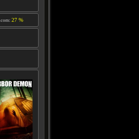
27 %
.com: