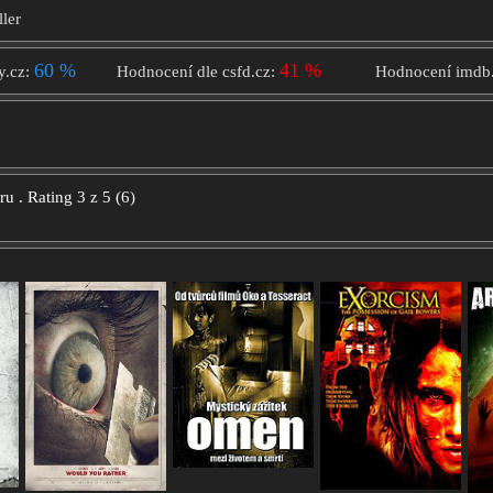
ller
60 %
41 %
y.cz:
Hodnocení dle csfd.cz:
Hodnocení imdb
oru
.
Rating
3
z
5
(
6
)