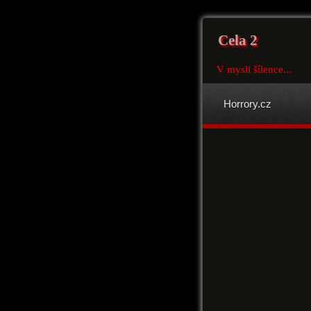
Cela 2
V mysli šílence...
Horrory.cz