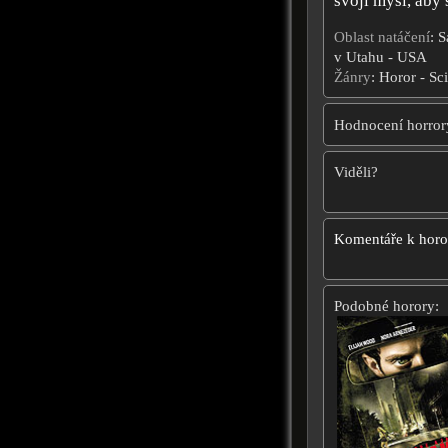
svoji mysl, aby 
Oblast natáčení
: S
v Utahu - USA
Žánry
: Horor - Sci
Hodnocení horror
Viděli?
Komentáře k hor
Podobné horory: