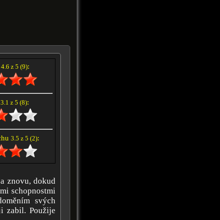
í
:
4.6 z 5 (9)
e
:
3.1 z 5 (8)
achu
:
3.5 z 5 (2)
u a znovu, dokud
ními schopnostmi
ědoměním svých
i zabil. Použije