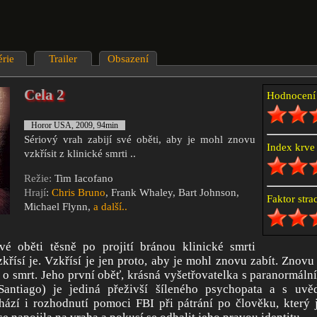
érie
Trailer
Obsazení
Cela 2
Hodnocen
Horor USA, 2009, 94min
Sériový vrah zabijí své oběti, aby je mohl znovu
Index krv
vzkřísit z klinické smrti ..
Režie:
Tim Iacofano
Hrají
:
Chris Bruno
, Frank Whaley, Bart Johnson,
Faktor str
Michael Flynn,
a další..
vé oběti těsně po projití bránou klinické smrti
zkřísí je. Vzkřísí je jen proto, aby je mohl znovu zabít. Znov
 o smrt. Jeho první oběť, krásná vyšetřovatelka s paranormál
Santiago) je jediná přeživší šíleného psychopata a s uv
hází i rozhodnutí pomoci FBI při pátrání po člověku, který j