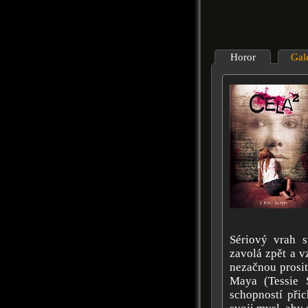
Horor
Gal
Sériový vrah s
zavolá zpět a v
nezačnou prosit
Maya (Tessie 
schopností přic