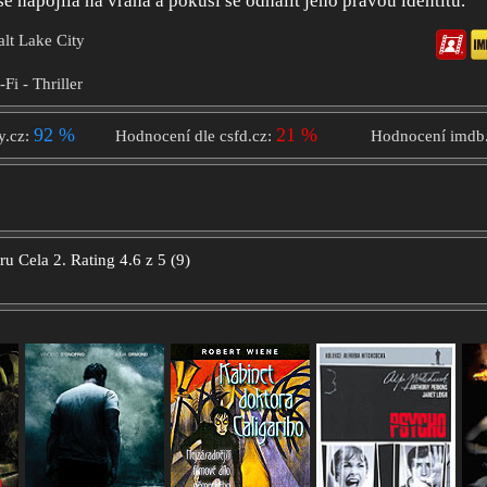
se napojila na vraha a pokusí se odhalit jeho pravou identitu.
alt Lake City
-Fi - Thriller
92 %
21 %
y.cz:
Hodnocení dle csfd.cz:
Hodnocení imdb
oru
Cela 2.
Rating
4.6
z
5
(
9
)