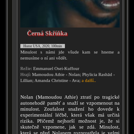
Černá Skříňka
Horor USA, 2020, 100min
Minulost s námi jde všude kam se hneme a
nemusíme o ní ani vědět.
Režie:
Emmanuel Osei-Kuffour
Hrají
: Mamoudou Athie - Nolan; Phylicia Rashād -
Lillian; Amanda Christine - Ava;
a další..
Nolan (Mamoudou Athie) ztratí po tragické
autonehodě paměť a snaží se vzpomenout na
minulost. Zoufalost snažení ho dovede k
experimentální léčbě, která však má určitá
rizika. Přičemž nejhorší možnost je, že si
skutečně vzpomene, jak se zdá. Minulost,
která se před Nolanem rozprostřela je velmi