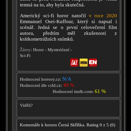
temná na to, aby byla skutečná.
Americký sci-fi horor natočil
v roce 2020
Emmanuel Osei-Kuffour, který si napsal i
scénář. Jedná se o první celovečerní film
autora, předtím měl zkušenosti z
krátkometrážních snímků.
Žánry
: Horor - Mysteriózní -
Sci-Fi
N/A
Hodnocení horrory.cz:
49 %
Hodnocení dle csfd.cz:
61 %
Hodnocení imdb.com:
Viděli?
Komentáře k hororu
Černá Skříňka.
Rating
0
z
5
(
0
)