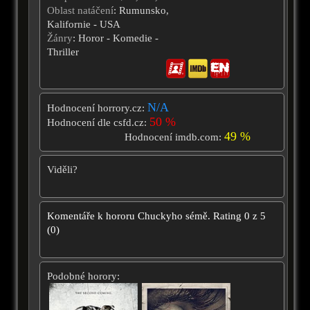
Oblast natáčení
: Rumunsko,
Kalifornie - USA
Žánry
: Horor - Komedie -
Thriller
N/A
Hodnocení horrory.cz:
50 %
Hodnocení dle csfd.cz:
49 %
Hodnocení imdb.com:
Viděli?
Komentáře k hororu
Chuckyho sémě.
Rating
0
z
5
(
0
)
Podobné horory: