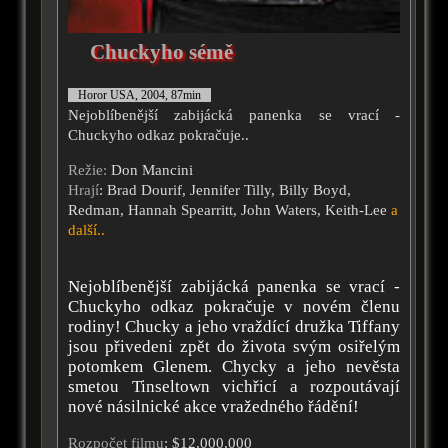
Chuckyho sémě
Horor USA, 2004, 87min
Nejoblíbenější zabijácká panenka se vrací -
Chuckyho odkaz pokračuje..
Režie:
Don Mancini
Hrají
: Brad Dourif, Jennifer Tilly, Billy Boyd,
Redman, Hannah Spearritt, John Waters, Keith-Lee
a
další..
Nejoblíbenější zabijácká panenka se vrací -
Chuckyho odkaz pokračuje v novém členu
rodiny! Chucky a jeho vraždící družka Tiffany
jsou přivedeni zpět do života svým osiřelým
potomkem Glenem. Chycky a jeho nevěsta
smetou Tinseltown vichřicí a rozpoutávají
nové násilnické akce vražedného řádění!
Rozpočet filmu
: $12,000,000