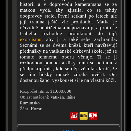
historii a v doprovodu kameramana se za
matkou vydá, aby zjistila, co se tehdy
doopravdy stalo. První setkání po letech ale
její trauma ještě víc prohloubí. Matka je
očividně nepříčetná a nepoznává ji, a proto se
Isabella rozhodne proniknout do tajů
exorcismu
, aby ji a také sebe zachránila.
Seznámí se se dvěma knězi, kteří navštěvují
přednášky na vatikánské církevní škole, jež se
tomuto temnému oboru věnuje. Ti se jí
rozhodnou pomoci a díky tomu se ocitnou v
předpokoji míst, kde se dějí věci tak kruté, že
se jim lidský mozek zdráhá uvěřit. Oni
dostanou šanci vyzkoušet si je na vlastní kůži.
Rozpočet filmu
: $1,000,000
Oblast natáčení
: Vatikán, Itálie,
Rumunsko
Žánr
: Horor