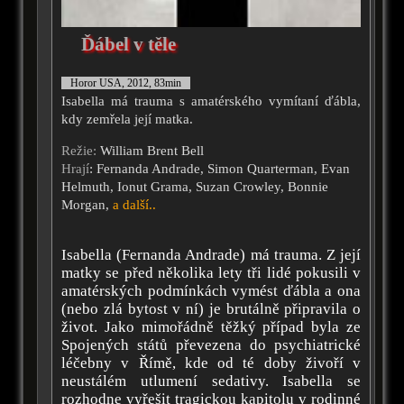
Ďábel v těle
Horor USA, 2012, 83min
Isabella má trauma s amatérského vymítaní ďábla,
kdy zemřela její matka.
Režie:
William Brent Bell
Hrají
: Fernanda Andrade, Simon Quarterman, Evan
Helmuth, Ionut Grama, Suzan Crowley, Bonnie
Morgan,
a další..
Isabella (Fernanda Andrade) má trauma. Z její
matky se před několika lety tři lidé pokusili v
amatérských podmínkách vymést ďábla a ona
(nebo zlá bytost v ní) je brutálně připravila o
život. Jako mimořádně těžký případ byla ze
Spojených států převezena do psychiatrické
léčebny v Římě, kde od té doby živoří v
neustálém utlumení sedativy. Isabella se
rozhodne vyřešit tragickou kapitolu v rodinné