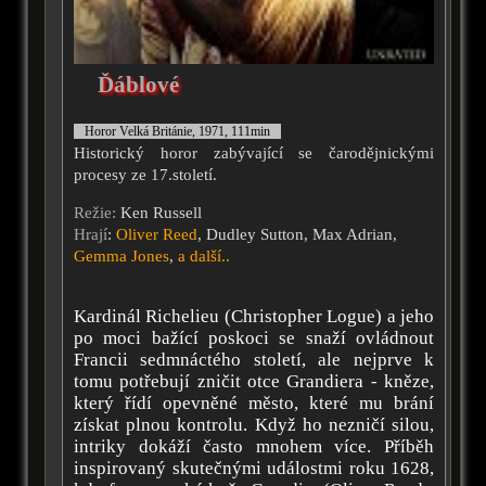
Ďáblové
Horor Velká Británie, 1971, 111min
Historický horor zabývající se čarodějnickými
procesy ze 17.století.
Režie:
Ken Russell
Hrají
:
Oliver Reed
, Dudley Sutton, Max Adrian,
Gemma Jones
,
a další..
Kardinál Richelieu (Christopher Logue) a jeho
po moci bažící poskoci se snaží ovládnout
Francii sedmnáctého století, ale nejprve k
tomu potřebují zničit otce Grandiera - kněze,
který řídí opevněné město, které mu brání
získat plnou kontrolu. Když ho nezničí silou,
intriky dokáží často mnohem více. Příběh
inspirovaný skutečnými událostmi roku 1628,