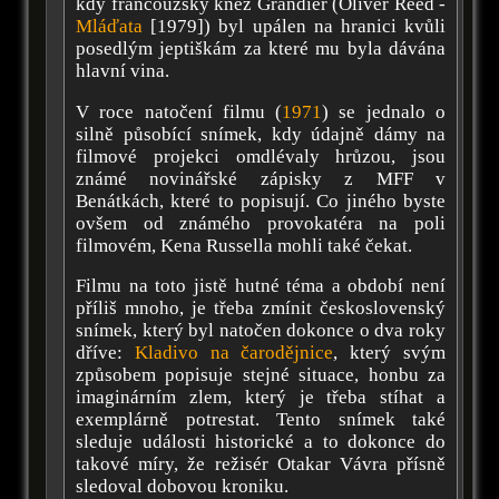
kdy francouzský kněz Grandier (Oliver Reed -
Mláďata
[1979]) byl upálen na hranici kvůli
posedlým jeptiškám za které mu byla dávána
hlavní vina.
V roce natočení filmu (
1971
) se jednalo o
silně působící snímek, kdy údajně dámy na
filmové projekci omdlévaly hrůzou, jsou
známé novinářské zápisky z MFF v
Benátkách, které to popisují. Co jiného byste
ovšem od známého provokatéra na poli
filmovém, Kena Russella mohli také čekat.
Filmu na toto jistě hutné téma a období není
příliš mnoho, je třeba zmínit československý
snímek, který byl natočen dokonce o dva roky
dříve:
Kladivo na čarodějnice
, který svým
způsobem popisuje stejné situace, honbu za
imaginárním zlem, který je třeba stíhat a
exemplárně potrestat. Tento snímek také
sleduje události historické a to dokonce do
takové míry, že režisér Otakar Vávra přísně
sledoval dobovou kroniku.