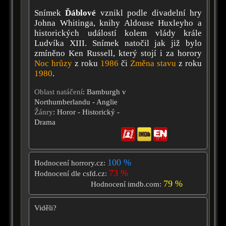
Snímek
Ďáblové
vznikl podle divadelní hry
Johna Whitinga, knihy Aldouse Huxleyho a
historických událostí kolem vlády krále
Ludvíka XIII. Snímek natočil jak již bylo
zmíněno Ken Russell, který stojí i za horory
Noc hrůzy
z roku
1986
či
Změna stavu
z roku
1980
.
Oblast natáčení
: Bamburgh v
Northumberlandu - Anglie
Žánry
: Horor - Historický -
Drama
100 %
Hodnocení horrory.cz:
73 %
Hodnocení dle csfd.cz:
79 %
Hodnocení imdb.com:
Viděli?