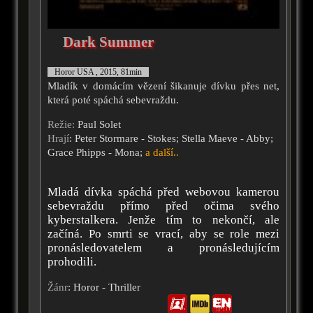
Dark Summer
Horor USA , 2015, 81min
Mladík v domácím vězení šikanuje dívku přes net,
která poté spáchá sebevraždu.
Režie:
Paul Solet
Hrají
: Peter Stormare - Stokes; Stella Maeve - Abby;
Grace Phipps - Mona;
a další..
Mladá dívka spáchá před webovou kamerou
sebevraždu přímo před očima svého
kyberstalkera. Jenže tím to nekončí, ale
začíná. Po smrti se vrací, aby se role mezi
pronásledovatelem a pronásledujícím
prohodili.
Žánr
: Horor - Thriller