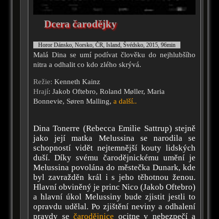
Dcera čarodějky
Horor Dánsko, Norsko, ČR, Island, Švédsko, 2015, 96min
Malá Dina se umí podívat člověku do nejhlubšího
nitra a odhalit co kdo zlého skrývá.
Režie:
Kenneth Kainz
Hrají
: Jakob Oftebro, Roland Møller, Maria
Bonnevie, Søren Malling,
a další..
Dina Tonerre (Rebecca Emilie Sattrup) stejně
jako její matka Melussina se narodila se
schopností vidět nejtemnější kouty lidských
duší. Díky svému čarodějnickému umění je
Melussina povolána do městečka Dunark, kde
byl zavražděn král i s jeho těhotnou ženou.
Hlavní obviněný je princ Nico (Jakob Oftebro)
a hlavní úkol Melussiny bude zjistit jestli to
opravdu udělal. Po zjištění neviny a odhalení
pravdy se
čarodějnice
ocitne v nebezpečí a