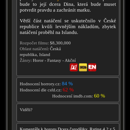
bude to její dcera Dina, která bude muset
potvrdit pravdu a zachránit matku.
Větší část natáčení se uskutečnilo v České
republice kvůli levnějším nákladům, zbytek
natáčení proběhl na Islandu.
Rozpočet filmu
: $8,300,000
Oblast natáčení
: Česká
republika, Island
Žánry
: Horor - Fantasy - Akční
84 %
Hodnocení horrory.cz:
62 %
Hodnocení dle csfd.cz:
60 %
Hodnocení imdb.com:
Viděli?
Komentáře k hororu
Dcera čarodějky.
Rating
4.2
z
5