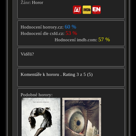
Žánr
: Horor
60 %
Hodnocení horrory.cz:
53 %
Hodnocení dle csfd.cz:
57 %
Hodnocení imdb.com:
Viděli?
Komentáře k hororu
.
Rating
3
z
5
(
5
)
Podobné horory: