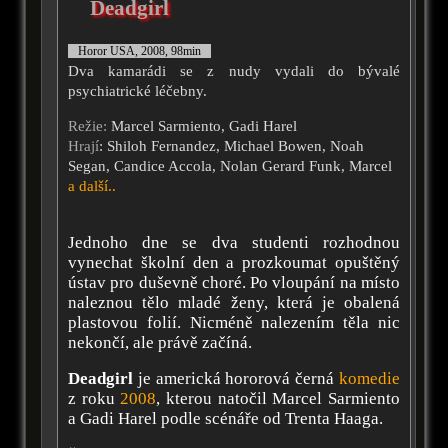
Deadgirl
Horor USA, 2008, 98min
Dva kamarádi se z nudy vydali do bývalé
psychiatrické léčebny.
Režie:
Marcel Sarmiento, Gadi Harel
Hrají
: Shiloh Fernandez, Michael Bowen, Noah
Segan, Candice Accola, Nolan Gerard Funk, Marcel
a další..
Jednoho dne se dva studenti rozhodnou
vynechat školní den a prozkoumat opuštěný
ústav pro duševně choré. Po vloupání na místo
naleznou tělo mladé ženy, která je obalená
plastovou folií. Nicméně nalezením těla nic
nekončí, ale právě začíná.
Deadgirl
je americká hororová černá
komedie
z roku
2008
, kterou natočil Marcel Sarmiento
a Gadi Harel podle scénáře od Trenta Haaga.