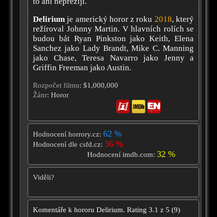
to ani nepřežijí.
Delirium
je americký horor z roku
2018
, který
režíroval Johnny Martin. V hlavních rolích se
budou bát Ryan Pinkston jako Keith, Elena
Sanchez jako Lady Brandt, Mike C. Manning
jako Chase, Teresa Navarro jako Jenny a
Griffin Freeman jako Austin.
Rozpočet filmu
: $1,000,000
Žánr
: Horor
62 %
Hodnocení horrory.cz:
36 %
Hodnocení dle csfd.cz:
32 %
Hodnocení imdb.com:
Viděli?
Komentáře k hororu
Delirium.
Rating
3.1
z
5
(
9
)