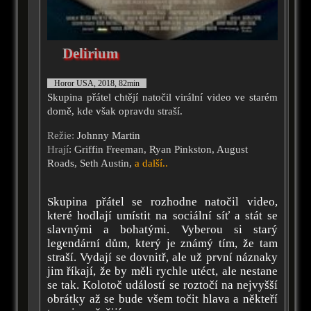
Delirium
Horor USA, 2018, 82min
Skupina přátel chtějí natočil virální video ve starém
domě, kde však opravdu straší.
Režie:
Johnny Martin
Hrají
: Griffin Freeman, Ryan Pinkston, August
Roads, Seth Austin,
a další..
Skupina přátel se rozhodne natočil video,
které hodlají umístit na sociální síť a stát se
slavnými a bohatými. Vyberou si starý
legendární dům, který je známý tím, že tam
straší. Vydají se dovnitř, ale už první náznaky
jim říkají, že by měli rychle utéct, ale nestane
se tak. Kolotoč událostí se roztočí na nejvyšší
obrátky až se bude všem točit hlava a někteří