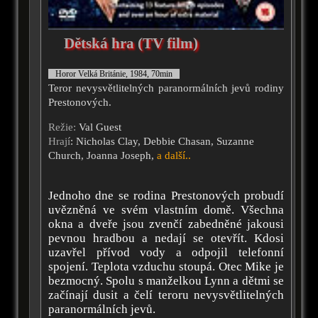
Dětská hra (TV film)
Horor Velká Británie, 1984, 70min
Teror nevysvětlitelných paranormálních jevů rodiny
Prestonových.
Režie:
Val Guest
Hrají
: Nicholas Clay, Debbie Chasan, Suzanne
Church, Joanna Joseph,
a další..
Jednoho dne se rodina Prestonových probudí
uvězněná ve svém vlastním domě. Všechna
okna a dveře jsou zvenčí zabedněné jakousi
pevnou hradbou a nedají se otevřít. Kdosi
uzavřel přívod vody a odpojil telefonní
spojení. Teplota vzduchu stoupá. Otec Mike je
bezmocný. Spolu s manželkou Lynn a dětmi se
začínají dusit a čelí teroru nevysvětlitelných
paranormálních jevů.