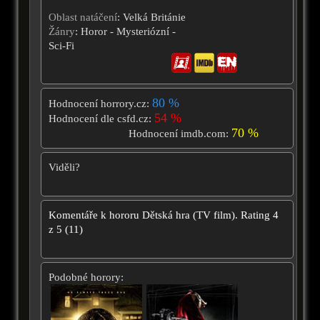
Oblast natáčení
: Velká Británie
Žánry
: Horor - Mysteriózní -
Sci-Fi
80 %
Hodnocení horrory.cz:
54 %
Hodnocení dle csfd.cz:
70 %
Hodnocení imdb.com:
Viděli?
Komentáře k hororu
Dětská hra (TV film).
Rating
4
z
5
(
11
)
Podobné horory: