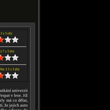
í
:
3 z 5 (4)
e
:
2.7 z 5 (6)
achu
:
2.5 z 5 (6)
utkání univerzit
espat v lese. Již
rly má co dělat,
, že jejich auto