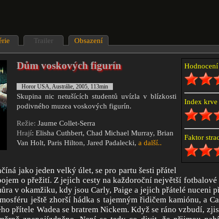
érie
Trailer
Obsazení
Dům voskových figurín
Hodnocen
Horor USA, Austrálie, 2005, 113min
Skupina nic netušících studentů uvízla v blízkosti
Index krv
podivného muzea voskových figurín.
Režie:
Jaume Collet-Serra
Hrají
: Elisha Cuthbert, Chad Michael Murray, Brian
Faktor str
Van Holt, Paris Hilton, Jared Padalecki,
a další..
číná jako jeden velký úlet, se pro partu šesti přátel
jem o přežití. Z jejich cesty na každoroční největší fotbalové 
ůra v okamžiku, kdy jsou Carly, Paige a jejich přátelé nuceni př
tmosféru ještě zhorší hádka s tajemným řidičem kamiónu, a Ca
ho přítele Wadea se bratrem Nickem. Když se ráno vzbudí, zjistí