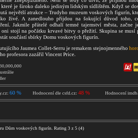
ěrně znepojízdněno. Není se tedy co divit, že přijmou na
které je široko daleko jediným lidským sídlištěm. Když se do
utá největší atrakce – Trudyho muzeum voskových figurín, kte
ako živé. A zanedlouho přijdou na šokující důvod toho, 
zření. Jakmile přátelé odhalí temné tajemství města, začne 
a oni stojí na počátku krvavé bitvy o přežití. Skupina se musí 
stát součástí sbírky Domu voskových figurín.
butujícího Jaumea Collet-Serru je remakem stejnojmenného
hor
ého profesora zazářil Vincent Price.
$30,000,000
ustrálie
ller
60 %
48 %
y.cz:
Hodnocení dle csfd.cz:
Hodnocení imdb
oru
Dům voskových figurín.
Rating
3
z
5
(
4
)