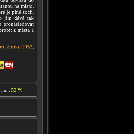
bídku odvozu do
stanou na místo,
ré je plné soch,
co jim dává tak
je pronásledovat
probít z města a
oru z roku 1953
,
52 %
.com: