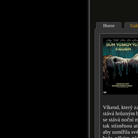
Horor
Gal
Víkend, který za
stává hrůzným bo
se stává noční m
tak stísněnou a
aby usmířila své