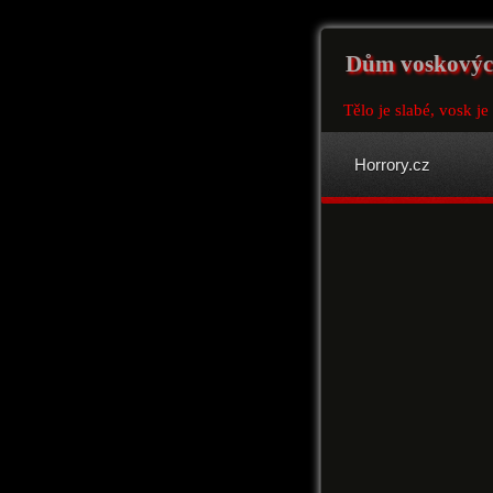
Dům voskových
Tělo je slabé, vosk je
Horrory.cz