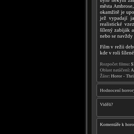
bylo někým zám
města Ambrose, 
okamžitě je upo
jež vypadají j
realistické vze
šílený zabiják 
nebo se navždy 
Film v režii de
kde v roli šílen
Rozpočet filmu
: 
Oblast natáčení
: A
Žánr
: Horor - Thri
Hodnocení horror
Viděli?
Komentáře k hor