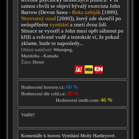
samou chvíli se objeví bývalý exorcista John
Barrow (Devon Sawa -
Ruka zabiják
[1999],
Nezvratný osud
[2000]), který zde skončil po
neúspěšném
vymítání
a smrti dvou lidí.
Situace se vyostří a John musí opět sáhnout po
kříži a svěcené vodě a tentokrát ví, že pokud
zklame, bude to naposledy...
Oblast natáčení
: Winnipeg,
Manitoba - Kanada
Žánr
: Horor
60 %
Hodnocení horrory.cz:
48 %
Hodnocení dle csfd.cz:
46 %
Hodnocení imdb.com:
Viděli?
Komentáře k hororu
Vymítání Molly Hartleyové.