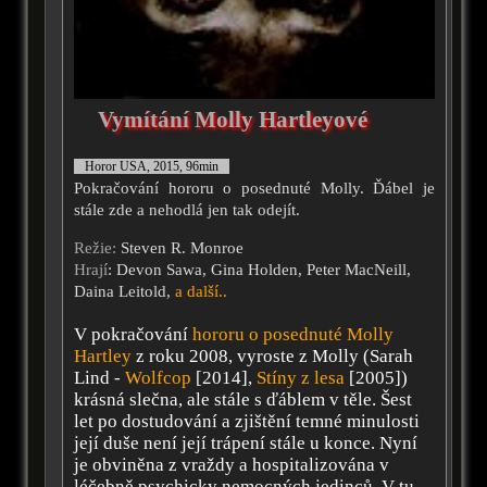
Vymítání Molly Hartleyové
Horor USA, 2015, 96min
Pokračování hororu o posednuté Molly. Ďábel je
stále zde a nehodlá jen tak odejít.
Režie:
Steven R. Monroe
Hrají
: Devon Sawa, Gina Holden, Peter MacNeill,
Daina Leitold,
a další..
V pokračování
hororu o posednuté Molly
Hartley
z roku 2008, vyroste z Molly (Sarah
Lind -
Wolfcop
[2014],
Stíny z lesa
[2005])
krásná slečna, ale stále s ďáblem v těle. Šest
let po dostudování a zjištění temné minulosti
její duše není její trápení stále u konce. Nyní
je obviněna z vraždy a hospitalizována v
léčebně psychicky nemocných jedinců. V tu