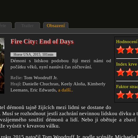
érie
Trailer
Obsazení
Fire City: End of Days
Hodnocen
Horor USA, 2015, 101min
Démoni s lidskou podobou žijí mezi námi od
Index krv
počátku věků, nyní nastává čas zúčtování.
Režie:
Tom Woodruff Jr.
Hrají
: Danielle Chuchran, Keely Aloña, Kimberly
Faktor str
Leemans, Eric Edwards,
a další..
tel démonů tajně žijících mezi lidmi se dostane do
. Musí se rozhodnout jestli zachrání nevinnou lidskou dívku a 
 vzájemného soužití démonů a lidí. Nebo ji obětuje a zbaví
že vyústit v krvavou válku.
 roku 2015 natočil Tom Woodruff Jr. podle scénáře Michaela 