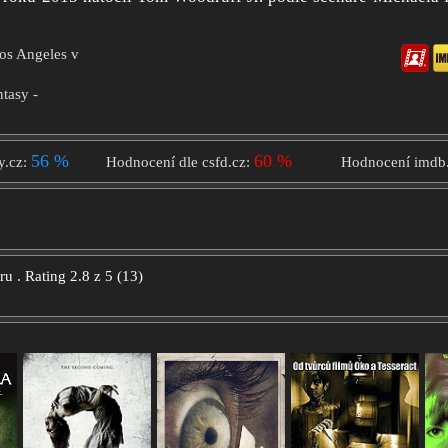
Los Angeles v
ntasy -
56 %
60 %
y.cz:
Hodnocení dle csfd.cz:
Hodnocení imdb
oru
.
Rating
2.8
z
5
(
13
)