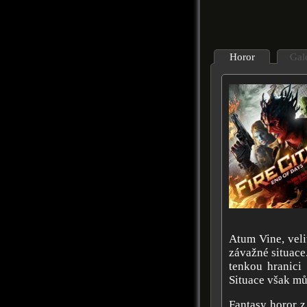
Horor
Gal
Atum Vine, veli
závažné situace
tenkou hranici
Situace však mů
Fantasy horor z