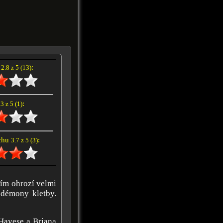
í
:
2.8 z 5 (13)
e
:
3 z 5 (1)
achu
:
3.7 z 5 (3)
tím ohrozí velmi
 démony kletby.
Hayese a Briana