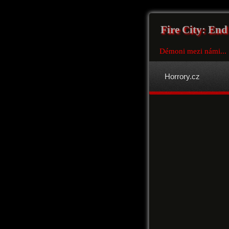
Fire City: End
Démoni mezi námi...
Horrory.cz