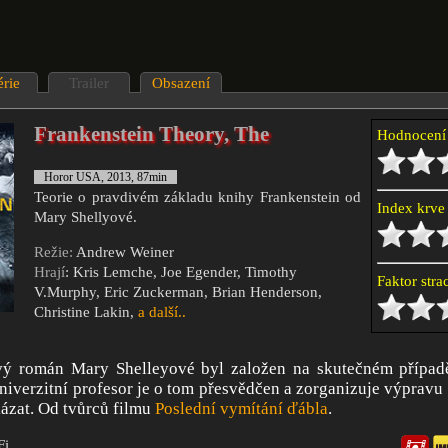
érie
Trailer
Obsazení
Frankenstein Theory, The
Hodnocen
Horor USA, 2013, 87min
Teorie o pravdivém základu knihy Frankenstein od
Index krv
Mary Shellyové.
Režie:
Andrew Weiner
Hrají
: Kris Lemche, Joe Egender, Timothy
Faktor str
V.Murphy, Eric Zuckerman, Brian Henderson,
Christine Lakin,
a další..
ý román Mary Shelleyové byl založen na skutečném případ
iverzitní profesor je o tom přesvědčen a zorganizuje výpravu 
ázat. Od tvůrců filmu
Poslední vymítání ďábla
.
Fi