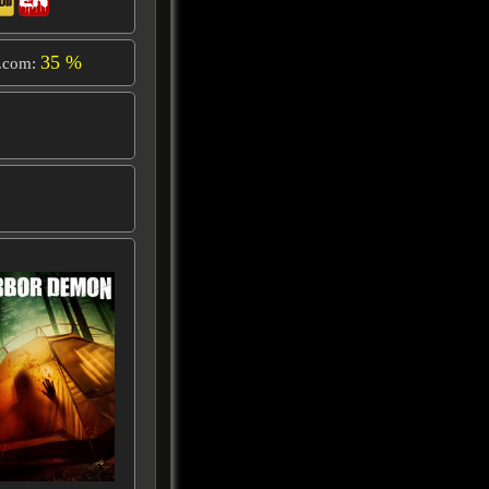
35 %
.com: