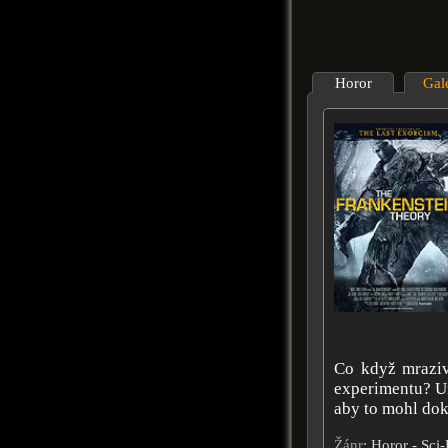
Horor
Gal
Co když mraziv
experimentu? Un
aby to mohl dok
Žánr
: Horor - Sci-