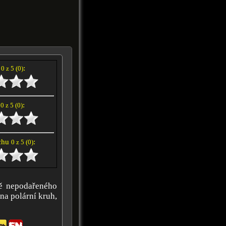
í
:
0 z 5 (0)
e
:
0 z 5 (0)
achu
:
0 z 5 (0)
ě nepodařeného
na polární kruh,