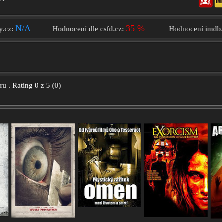
N/A
35 %
y.cz:
Hodnocení dle csfd.cz:
Hodnocení imdb
oru
.
Rating
0
z
5
(
0
)