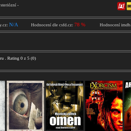
steriózní -
N/A
78 %
y.cz:
Hodnocení dle csfd.cz:
Hodnocení imdb
oru
.
Rating
0
z
5
(
0
)