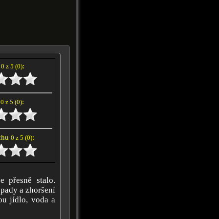
í
:
0 z 5 (0)
e
:
0 z 5 (0)
achu
:
0 z 5 (0)
 přesně stalo.
pady a zhoršení
ou jídlo, voda a