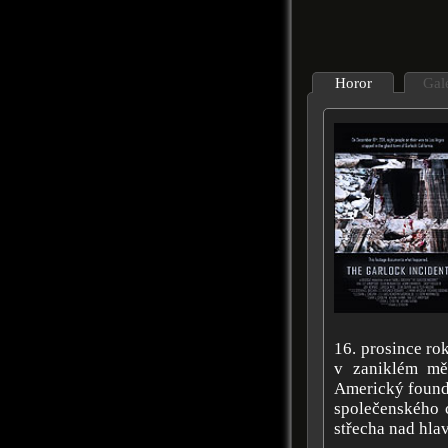
Horor
Gal
16. prosince ro
v zaniklém měs
Americký found
společenského c
střecha nad hla