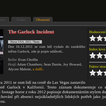
érie
Trailer
Obsazení
The Garlock Incident
Hodnocen
Horor USA, 2012, 78min
Dne 16.12.2011 se osm lidí vydalo do zaniklého
Index krv
města Garlock, zde je popis událostí..
Režie:
Evan Cholfin
Hrají
: Adam Chambers, Sean Durrie, Joy Howard,
Faktor str
Alycen Malone,
a další..
ku 2011 se osm lidí na cestě do Las Vegas zastavilo
tě Garlock v Kalifornii. Tento záznam dokumentuje co se
 footage horor z roku 2012 popisuje dokumentárním stylem do
hování při absenci nejzákladnějších lidských potřeb jako js
vou.