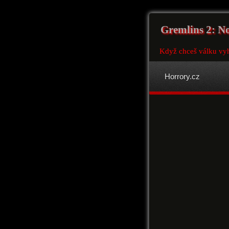
Gremlins 2: N
Když chceš válku vyhr
Horrory.cz