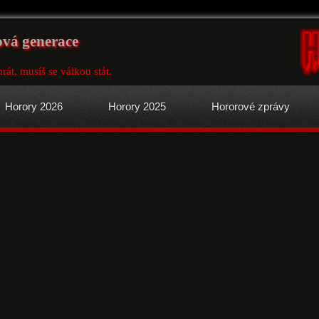
ová generace
át, musíš se válkou stát.
Horory 2026
Horory 2025
Hororové zprávy