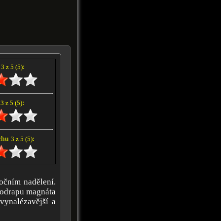
í
:
3 z 5 (5)
e
:
3 z 5 (5)
achu
:
3 z 5 (5)
očním nadělení.
kodrapu magnáta
 vynalézavější a