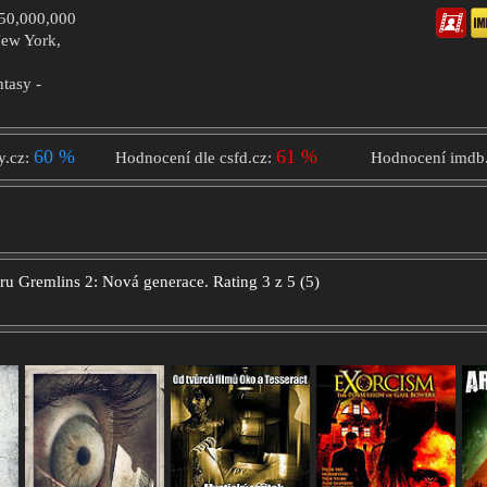
$50,000,000
New York,
ntasy -
60 %
61 %
y.cz:
Hodnocení dle csfd.cz:
Hodnocení imdb
oru
Gremlins 2: Nová generace.
Rating
3
z
5
(
5
)