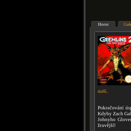
Horor
Gal
další..
Pokračování ús
Kdyby Zach Gall
Johnyho Glovera
žravější!