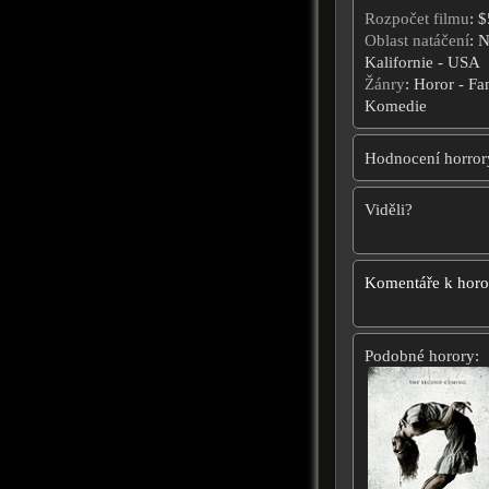
Rozpočet filmu
: 
Oblast natáčení
: 
Kalifornie - USA
Žánry
: Horor - Fa
Komedie
Hodnocení horror
Viděli?
Komentáře k hor
Podobné horory: