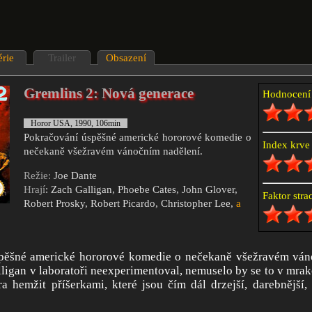
érie
Trailer
Obsazení
Gremlins 2: Nová generace
Hodnocen
Horor USA, 1990, 106min
Pokračování úspěšné americké hororové komedie o
Index krv
nečekaně všežravém vánočním nadělení.
Režie:
Joe Dante
Hrají
: Zach Galligan, Phoebe Cates, John Glover,
Faktor str
Robert Prosky, Robert Picardo, Christopher Lee,
a
pěšné americké hororové komedie o nečekaně všežravém ván
igan v laboratoři neexperimentoval, nemuselo by se to v mra
 hemžit příšerkami, které jsou čím dál drzejší, darebnější,