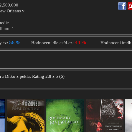
$2,500,000
New Orleans v
medie
filmu
: 1
56 %
44 %
y.cz:
Hodnocení dle csfd.cz:
Hodnocení imdb
oru
Dítko z pekla.
Rating
2.8
z
5
(
6
)