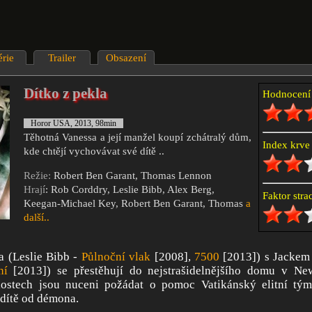
érie
Trailer
Obsazení
Dítko z pekla
Hodnocen
Horor USA, 2013, 98min
Těhotná Vanessa a její manžel koupí zchátralý dům,
Index krv
kde chtějí vychovávat své dítě ..
Režie:
Robert Ben Garant, Thomas Lennon
Hrají
: Rob Corddry, Leslie Bibb, Alex Berg,
Faktor str
Keegan-Michael Key, Robert Ben Garant, Thomas
a
další..
a (Leslie Bibb -
Půlnoční vlak
[2008],
7500
[2013]) s Jackem
ní
[2013]) se přestěhují do nejstrašidelnějšího domu v Ne
ostech jsou nuceni požádat o pomoc Vatikánský elitní tým
 dítě od démona.