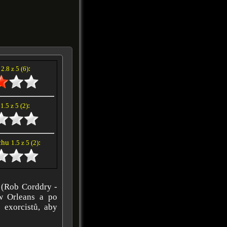
í
:
2.8 z 5 (6)
e
:
1.5 z 5 (2)
achu
:
1.5 z 5 (2)
 (Rob Corddry -
w Orleans a po
 exorcistů, aby