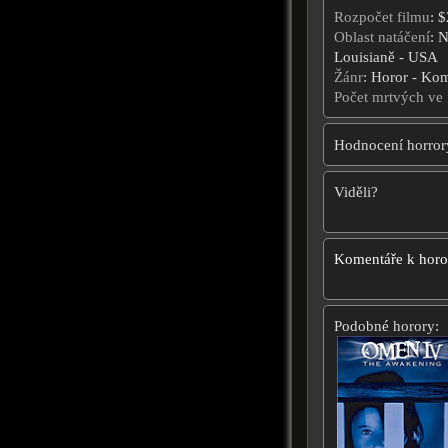
Rozpočet filmu
: 
Oblast natáčení
: 
Louisianě - USA
Žánr
: Horor - Ko
Počet mrtvých ve 
Hodnocení horror
Viděli?
Komentáře k hor
Podobné horory: