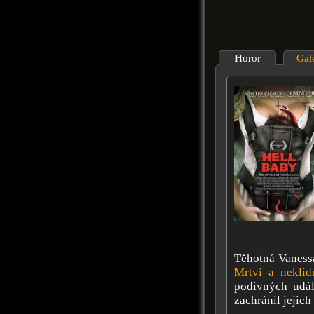
Horor
Gal
Těhotná Vaness
Mrtví a neklid
podivných udál
zachránil jejich