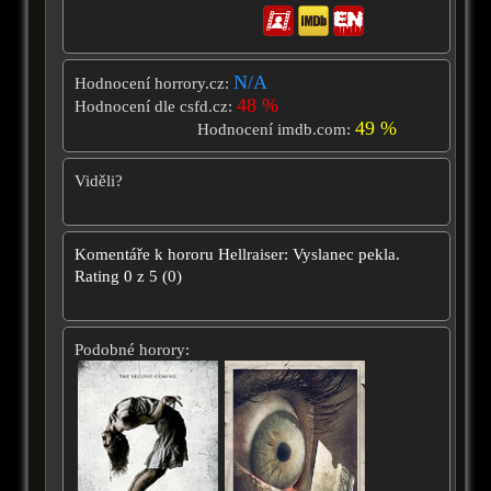
N/A
Hodnocení horrory.cz:
48 %
Hodnocení dle csfd.cz:
49 %
Hodnocení imdb.com:
Viděli?
Komentáře k hororu
Hellraiser: Vyslanec pekla.
Rating
0
z
5
(
0
)
Podobné horory: