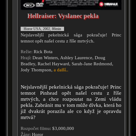
Hellraiser: Vyslanec pekla
Horor USA, 2002, 86min
Nejslavnější pekelnická sága pokračuje! Princ
temnot opět našel cestu z říše mrtvých.
Režie:
Rick Bota
Hrají
: Dean Winters, Ashley Laurence, Doug
Bradley, Rachel Hayward, Sarah-Jane Redmond,
Jody Thompson,
a další..
Nejslavnější pekelnická sága pokračuje! Princ
temnot Pinhead opět našel cestu z říše
mrtvých, a chce rozpoutat na Zemi vládu
pekla. Zabránit mu v tom může dívka, která ho
již dvakrát porazila ale co když je opravdu
mrtvá?
Rozpočet filmu
: $3,000,000
Žánr
: Horor