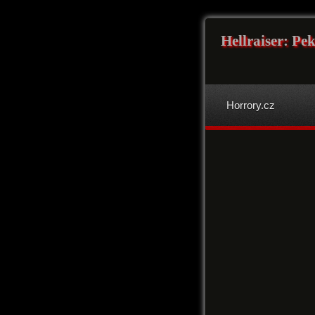
Hellraiser: Pe
Horrory.cz