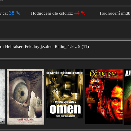
38 %
44 %
y.cz:
Hodnocení dle csfd.cz:
Hodnocení imdb
oru
Hellraiser: Pekelný jezdec.
Rating
1.9
z
5
(
11
)