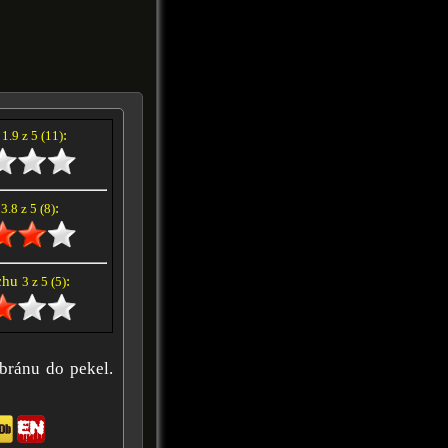
í
:
1.9 z 5 (11)
e
:
3.8 z 5 (8)
achu
:
3 z 5 (5)
 bránu do pekel.