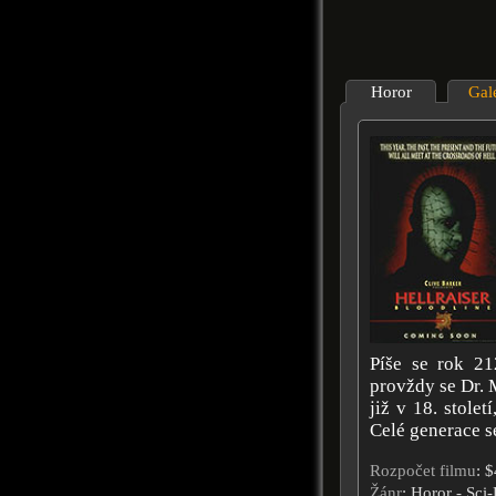
Horor
Gal
Píše se rok 21
provždy se Dr. M
již v 18. stole
Celé generace se
Rozpočet filmu
: 
Žánr
: Horor - Sci-