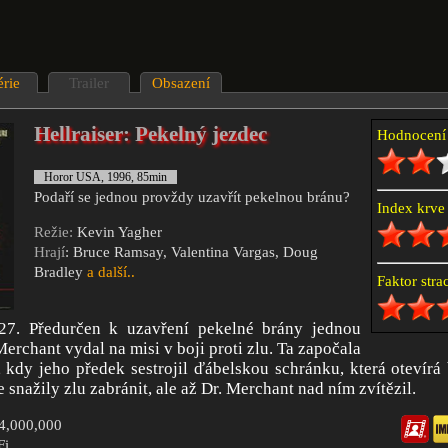
érie
Trailer
Obsazení
Hellraiser: Pekelný jezdec
Hodnocen
Horor USA, 1996, 85min
Podaří se jednou provždy uzavřít pekelnou bránu?
Index krv
Režie:
Kevin Yagher
Hrají
: Bruce Ramsay, Valentina Vargas, Doug
Bradley
a další..
Faktor str
27. Předurčen k uzavření pekelné brány jednou
erchant vydal na misi v boji proti zlu. Ta započala
tí, kdy jeho předek sestrojil ďábelskou schránku, která otevírá
 snažily zlu zabránit, ale až Dr. Merchant nad ním zvítězil.
$4,000,000
Fi