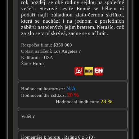
rok později se obě rodiny sejdou na společné
večeři. Stevově sestře Emmě se během ní
podaří najít záhadnou zlato-černou skříňku,
která se nachází i na jednom z posledních
záběrů natočených jejím bratrem. Netušíc, což
za zlo se v ní skrývá, začne se s ní hrát ..
Rozpočet filmu
: $350,000
Oblast natáčení
: Los Angeles v
Kalifornii - USA
Žánr
: Horor
N/A
Hodnocení horrory.cz:
20 %
Hodnocení dle csfd.cz:
28 %
Hodnocení imdb.com:
Viděli?
Komentáře k hororu
.
Rating
0
z
5
(
0
)