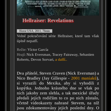
Hellraiser: Revelations
Horor USA, 2011, 76min
Volné pokračování série Hellraiser, které tam však
úplně nepatří.
Režie:
Víctor García
Hrají
: Nick Eversman, Tracey Fairaway, Sebastien
Roberts, Devon Sorvari,
a další..
Dva přátelé, Steven Craven (Nick Eversman) a
Nico Bradley (Jay Gillespie -
2001 maniaků
),
si vyrazili do Mexika, aby si vyhodili z
kopýtka. Jednoho krásného dne se však po
nich jakoby zem slehla, a tak mexické úřady
předali jejich rodičům to co po nich zůstalo,
včetně videokazety nahrané Stevem, na níž
jsou zdokumentovány jejich poslední dny. O