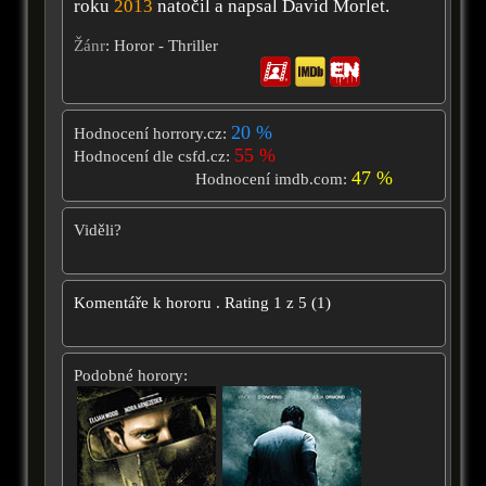
roku
2013
natočil a napsal David Morlet.
Žánr
: Horor - Thriller
20 %
Hodnocení horrory.cz:
55 %
Hodnocení dle csfd.cz:
47 %
Hodnocení imdb.com:
Viděli?
Komentáře k hororu
.
Rating
1
z
5
(
1
)
Podobné horory: