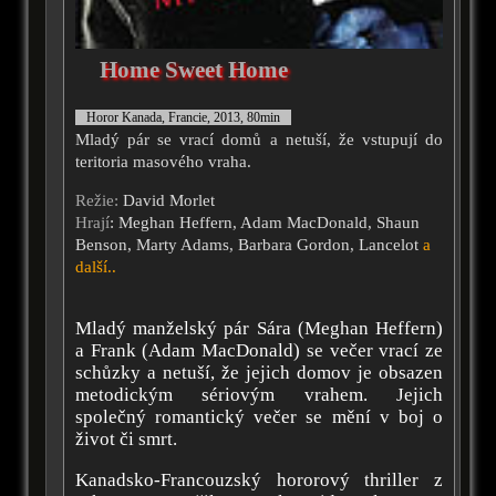
Home Sweet Home
Horor Kanada, Francie, 2013, 80min
Mladý pár se vrací domů a netuší, že vstupují do
teritoria masového vraha.
Režie:
David Morlet
Hrají
: Meghan Heffern, Adam MacDonald, Shaun
Benson, Marty Adams, Barbara Gordon, Lancelot
a
další..
Mladý manželský pár Sára (Meghan Heffern)
a Frank (Adam MacDonald) se večer vrací ze
schůzky a netuší, že jejich domov je obsazen
metodickým sériovým vrahem. Jejich
společný romantický večer se mění v boj o
život či smrt.
Kanadsko-Francouzský hororový thriller z