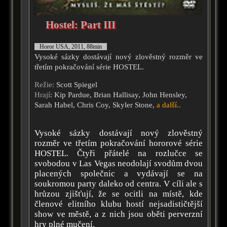
Hostel: Part III
Horor USA, 2011, 88min
Vysoké sázky dostávají nový zlověstný rozměr ve
třetím pokračování série HOSTEL.
Režie:
Scott Spiegel
Hrají
: Kip Pardue, Brian Hallisay, John Hensley,
Sarah Habel, Chris Coy, Skyler Stone,
a další..
Vysoké sázky dostávají nový zlověstný
rozměr ve třetím pokračování hororové série
HOSTEL. Čtyři přátelé na rozlučce se
svobodou v Las Vegas neodolají svodům dvou
placených společnic a vydávají se na
soukromou party daleko od centra. V cíli ale s
hrůzou zjišťují, že se ocitli na místě, kde
členové elitního klubu hostí nejsadističtější
show ve městě, a z nich jsou oběti perverzní
hry plné mučení.