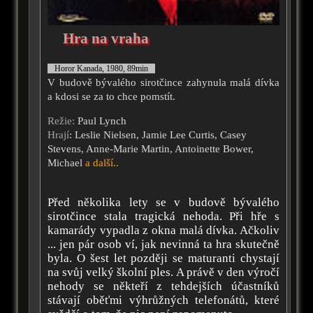
Hra na vraha
Horor Kanada, 1980, 89min
V budově bývalého sirotčince zahynula malá dívka
a kdosi se za to chce pomstít.
Režie:
Paul Lynch
Hrají
: Leslie Nielsen, Jamie Lee Curtis, Casey
Stevens, Anne-Marie Martin, Antoinette Bower,
Michael
a další..
Před několika lety se v budově bývalého
sirotčince stala tragická nehoda. Při hře s
kamarády vypadla z okna malá dívka. Ačkoliv
... jen pár osob ví, jak nevinná ta hra skutečně
byla. O šest let později se maturanti chystají
na svůj velký školní ples. A právě v den výročí
nehody se někteří z tehdejších účastníků
stávají oběťmi výhrůžných telefonátů, které