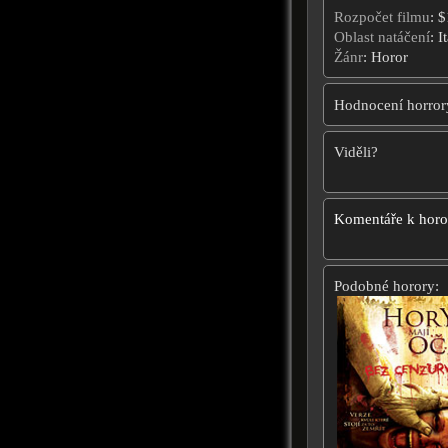
Rozpočet filmu
: 
Oblast natáčení
: I
Žánr
: Horor
Hodnocení horror
Viděli?
Komentáře k hor
Podobné horory: