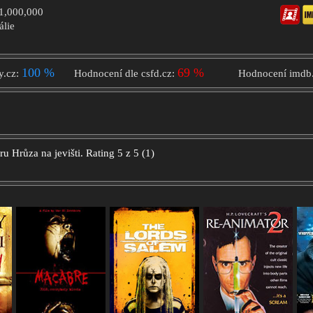
$1,000,000
tálie
100 %
69 %
y.cz:
Hodnocení dle csfd.cz:
Hodnocení imdb
oru
Hrůza na jevišti.
Rating
5
z
5
(
1
)