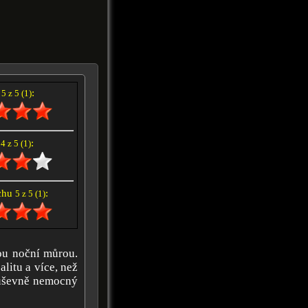
í
:
5 z 5 (1)
e
:
4 z 5 (1)
achu
:
5 z 5 (1)
rou noční můrou.
litu a více, než
duševně nemocný