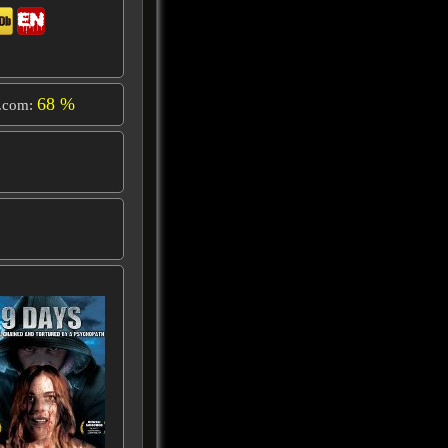
68 %
.com: