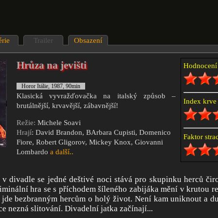
érie
Trailer
Obsazení
Hrůza na jevišti
Hodnocen
Horor Itálie, 1987, 90min
Klasická vyvražďovačka na italský způsob –
Index krv
brutálnější, krvavější, zábavnější!
Režie:
Michele Soavi
Hrají
: David Brandon, BArbara Cupisti, Domenico
Faktor str
Fiore, Robert Gligorov, Mickey Knox, Giovanni
Lombardo
a další..
v divadle se jedné deštivé noci stává pro skupinku herců či
minální hra se s příchodem šíleného zabijáka mění v krutou rea
o, jde bezbranným hercům o holý život. Není kam uniknout a 
e nezná slitování. Divadelní jatka začínají...