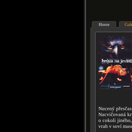
Horor
Gal
Nucený přesčas 
Nacvičovaná kri
o cokoli jinéh
vrah v soví masc