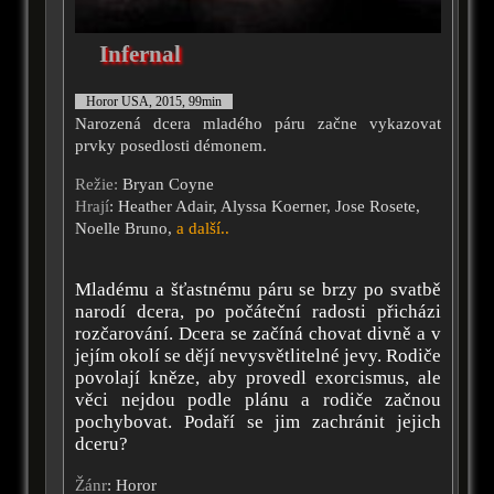
Infernal
Horor USA, 2015, 99min
Narozená dcera mladého páru začne vykazovat
prvky posedlosti démonem.
Režie:
Bryan Coyne
Hrají
: Heather Adair, Alyssa Koerner, Jose Rosete,
Noelle Bruno,
a další..
Mladému a šťastnému páru se brzy po svatbě
narodí dcera, po počáteční radosti přicházi
rozčarování. Dcera se začíná chovat divně a v
jejím okolí se dějí nevysvětlitelné jevy. Rodiče
povolají kněze, aby provedl exorcismus, ale
věci nejdou podle plánu a rodiče začnou
pochybovat. Podaří se jim zachránit jejich
dceru?
Žánr
: Horor