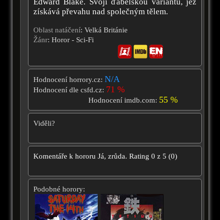
Edward Blake. Svoji ďábelskou variantu, jež
získává převahu nad společným tělem.
Oblast natáčení
: Velká Británie
Žánr
: Horor - Sci-Fi
N/A
Hodnocení horrory.cz:
71 %
Hodnocení dle csfd.cz:
55 %
Hodnocení imdb.com:
Viděli?
Komentáře k hororu
Já, zrůda.
Rating
0
z
5
(
0
)
Podobné horory: