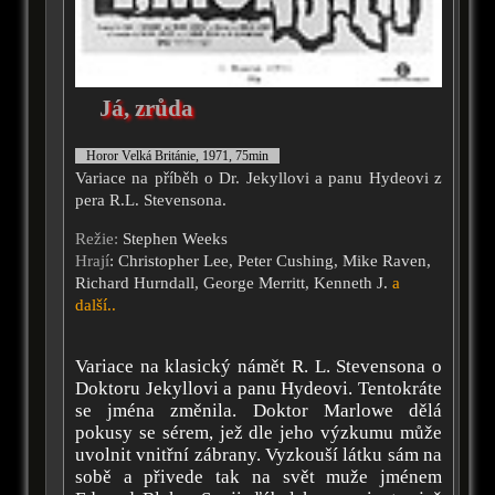
Já, zrůda
Horor Velká Británie, 1971, 75min
Variace na příběh o Dr. Jekyllovi a panu Hydeovi z
pera R.L. Stevensona.
Režie:
Stephen Weeks
Hrají
: Christopher Lee, Peter Cushing, Mike Raven,
Richard Hurndall, George Merritt, Kenneth J.
a
další..
Variace na klasický námět R. L. Stevensona o
Doktoru Jekyllovi a panu Hydeovi. Tentokráte
se jména změnila. Doktor Marlowe dělá
pokusy se sérem, jež dle jeho výzkumu může
uvolnit vnitřní zábrany. Vyzkouší látku sám na
sobě a přivede tak na svět muže jménem