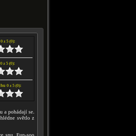
í
:
0 z 5 (0)
e
:
0 z 5 (0)
achu
:
0 z 5 (0)
u a pohádají se.
ahlédne světlo z
ve snu, Eun-soo