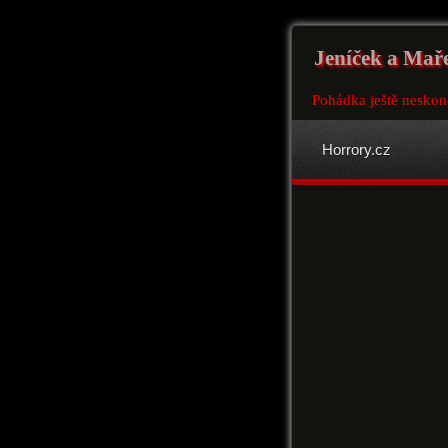
Jeníček a Mař
Pohádka ještě neskonč
Horrory.cz