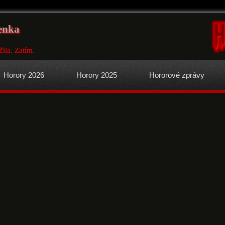
enka
ila. Zatím.
Horory 2026
Horory 2025
Hororové zprávy