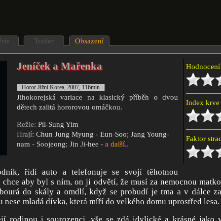
érie
Trailer
Obsazení
Jeníček a Mařenka
Hodnocen
Horor Jižní Korea, 2007, 116min
Jihokorejská variace na klasický příběh o dvou
Index krv
dětech zalitá hororovou omáčkou.
Režie:
Pil-Sung Yim
Hrají
: Chun Jung Myung - Eun-Soo; Jang Young-
Faktor str
nam - Soojeong; Jin Ji-hee -
a další..
dník, řídí auto a telefonuje se svojí těhotnou
rá chce aby byl s ním, on ji odvětí, že musí za nemocnou matko
abourá do skály a omdlí, když se probudí je tma a v dálce z
u nese mladá dívka, která míří do velkého domu uprostřed lesa.
jí rodinou i sourozenci, vše se zdá idylické a krásné jako 