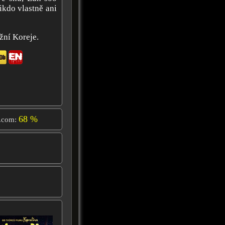
nikdo vlastně ani
žní Koreje.
68 %
.com: