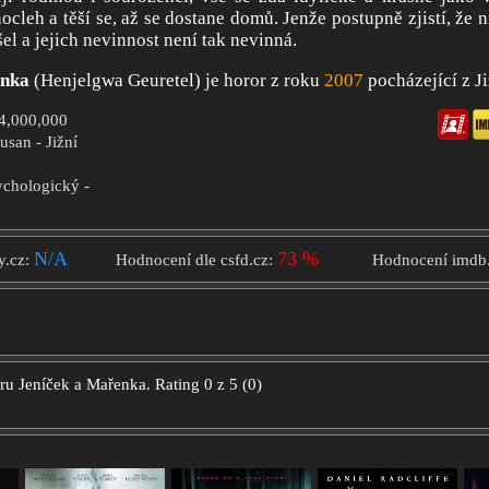
nocleh a těší se, až se dostane domů. Jenže postupně zjistí, že 
el a jejich nevinnost není tak nevinná.
enka
(Henjelgwa Geuretel) je horor z roku
2007
pocházející z Ji
$4,000,000
usan - Jižní
ychologický -
N/A
73 %
y.cz:
Hodnocení dle csfd.cz:
Hodnocení imdb
oru
Jeníček a Mařenka.
Rating
0
z
5
(
0
)