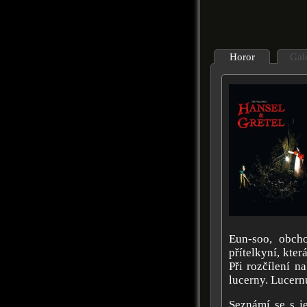
Horor
Gal
Eun-soo, obcho
přítelkyní, kte
Při rozčílení n
lucerny. Lucern
Seznámí se s je