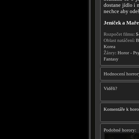
dostane jídlo i 
nechce aby odeš
Jeníček a Mař
Rozpočet filmu
: 
Oblast natáčení
: B
Korea
Žánry
: Horor - Ps
Fantasy
Hodnocení horror
Viděli?
Komentáře k hor
Podobné horory: