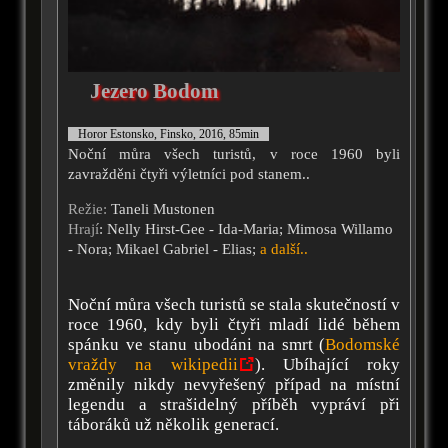
Jezero Bodom
Horor Estonsko, Finsko, 2016, 85min
Noční můra všech turistů, v roce 1960 byli
zavražděni čtyři výletníci pod stanem..
Režie:
Taneli Mustonen
Hrají
: Nelly Hirst-Gee - Ida-Maria; Mimosa Willamo
- Nora; Mikael Gabriel - Elias;
a další..
Noční můra všech turistů se stala skutečností v
roce 1960, kdy byli čtyři mladí lidé během
spánku ve stanu ubodáni na smrt (
Bodomské
vraždy na wikipedii
). Ubíhající roky
změnily nikdy nevyřešený případ na místní
legendu a strašidelný příběh vypráví při
táboráků už několik generací.