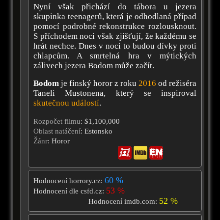
Nyní však přichází do tábora u jezera
skupinka teenagerů, která je odhodlaná případ
pomocí podrobné rekonstrukce rozlousknout.
S příchodem noci však zjišťují, že každému se
hrát nechce. Dnes v noci to budou dívky proti
chlapcům. A smrtelná hra v mýtických
zálivech jezera Bodom může začít.
Bodom
je finský horor z roku
2016
od režiséra
Taneli Mustonena, který se inspiroval
skutečnou událostí
.
Rozpočet filmu
: $1,100,000
Oblast natáčení
: Estonsko
Žánr
: Horor
60 %
Hodnocení horrory.cz:
53 %
Hodnocení dle csfd.cz:
52 %
Hodnocení imdb.com: