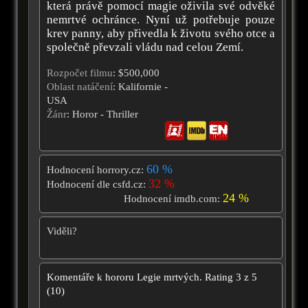
která právě pomocí magie oživila své odvěké
nemrtvé ochránce. Nyní už potřebuje pouze
krev panny, aby přivedla k životu svého otce a
společně převzali vládu nad celou Zemí.
Rozpočet filmu
: $500,000
Oblast natáčení
: Kalifornie -
USA
Žánr
: Horor - Thriller
60 %
Hodnocení horrory.cz:
32 %
Hodnocení dle csfd.cz:
24 %
Hodnocení imdb.com:
Viděli?
Komentáře k hororu
Legie mrtvých.
Rating
3
z
5
(
10
)