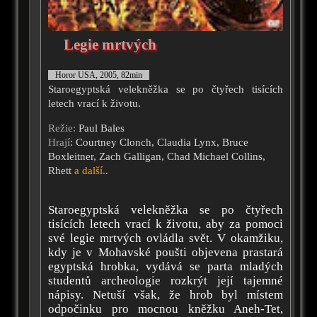
Legie mrtvých
Horor USA, 2005, 82min
Staroegyptská velekněžka se po čtyřech tisících
letech vrací k životu.
Režie:
Paul Bales
Hrají
: Courtney Clonch, Claudia Lynx, Bruce
Boxleitner, Zach Galligan, Chad Michael Collins,
Rhett
a další..
Staroegyptská velekněžka se po čtyřech
tisících letech vrací k životu, aby za pomoci
své legie mrtvých ovládla svět. V okamžiku,
kdy je v Mohavské poušti objevena prastará
egyptská hrobka, vydává se parta mladých
studentů archeologie rozkrýt její tajemné
nápisy. Netuší však, že hrob byl místem
odpočinku pro mocnou kněžku Aneh-Tet,