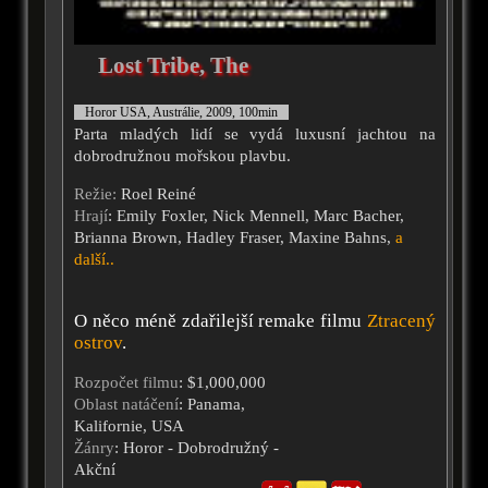
Lost Tribe, The
Horor USA, Austrálie, 2009, 100min
Parta mladých lidí se vydá luxusní jachtou na
dobrodružnou mořskou plavbu.
Režie:
Roel Reiné
Hrají
: Emily Foxler, Nick Mennell, Marc Bacher,
Brianna Brown, Hadley Fraser, Maxine Bahns,
a
další..
O něco méně zdařilejší remake filmu
Ztracený
ostrov
.
Rozpočet filmu
: $1,000,000
Oblast natáčení
: Panama,
Kalifornie, USA
Žánry
: Horor - Dobrodružný -
Akční