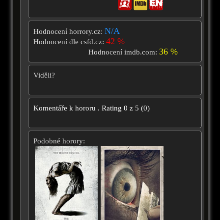
N/A
Hodnocení horrory.cz:
42 %
Hodnocení dle csfd.cz:
36 %
Hodnocení imdb.com:
Viděli?
Komentáře k hororu
.
Rating
0
z
5
(
0
)
Podobné horory: