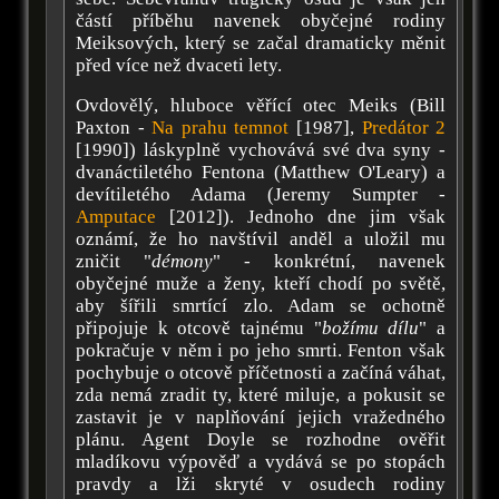
částí příběhu navenek obyčejné rodiny
Meiksových, který se začal dramaticky měnit
před více než dvaceti lety.
Ovdovělý, hluboce věřící otec Meiks (Bill
Paxton -
Na prahu temnot
[1987],
Predátor 2
[1990]) láskyplně vychovává své dva syny -
dvanáctiletého Fentona (Matthew O'Leary) a
devítiletého Adama (Jeremy Sumpter -
Amputace
[2012]). Jednoho dne jim však
oznámí, že ho navštívil anděl a uložil mu
zničit "
démony
" - konkrétní, navenek
obyčejné muže a ženy, kteří chodí po světě,
aby šířili smrtící zlo. Adam se ochotně
připojuje k otcově tajnému "
božímu dílu
" a
pokračuje v něm i po jeho smrti. Fenton však
pochybuje o otcově příčetnosti a začíná váhat,
zda nemá zradit ty, které miluje, a pokusit se
zastavit je v naplňování jejich vražedného
plánu. Agent Doyle se rozhodne ověřit
mladíkovu výpověď a vydává se po stopách
pravdy a lži skryté v osudech rodiny