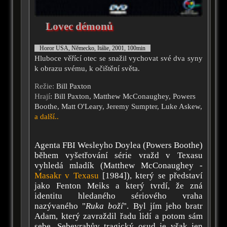
Lovec démonů
Horor USA, Německo, Itálie, 2001, 100min
Hluboce věřící otec se snažil vychovat své dva syny
k obrazu svému, k očištění světa.
Režie:
Bill Paxton
Hrají
: Bill Paxton, Matthew McConaughey, Powers
Boothe, Matt O'Leary, Jeremy Sumpter, Luke Askew,
a další..
Agenta FBI Wesleyho Doylea (Powers Boothe)
během vyšetřování série vražd v Texasu
vyhledá mladík (Matthew McConaughey -
Masakr v Texasu
[1984]), který se představí
jako Fenton Meiks a který tvrdí, že zná
identitu hledaného sériového vraha
nazývaného "
Ruka boží
". Byl jím jeho bratr
Adam, který zavraždil řadu lidí a potom sám
sebe. Sebevrahův tragický osud je však jen