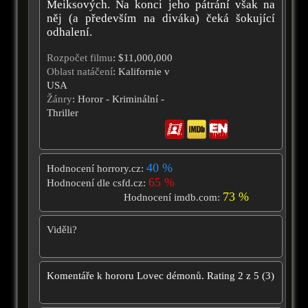
Meiksových. Na konci jeho pátrání však na
něj (a především na diváka) čeká šokující
odhalení.
Rozpočet filmu
: $11,000,000
Oblast natáčení
: Kalifornie v
USA
Žánry
: Horor - Kriminální -
Thriller
40 %
Hodnocení horrory.cz:
65 %
Hodnocení dle csfd.cz:
73 %
Hodnocení imdb.com:
Viděli?
Komentáře k hororu
Lovec démonů.
Rating
2
z
5
(
3
)