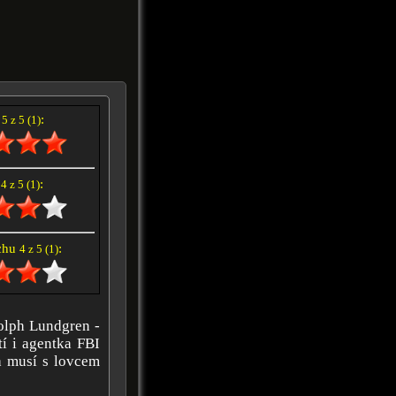
í
:
5 z 5 (1)
e
:
4 z 5 (1)
achu
:
4 z 5 (1)
olph Lundgren -
tí i agentka FBI
da musí s lovcem