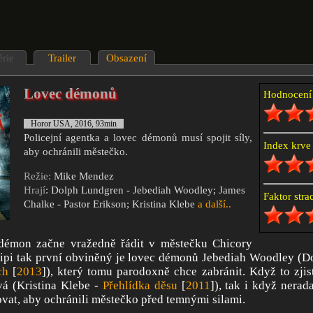
érie
Trailer
Obsazení
Lovec démonů
Hodnocen
Horor USA, 2016, 93min
Policejní agentka a lovec démonů musí spojit síly,
Index krv
aby ochránili městečko.
Režie:
Mike Mendez
Hrají
: Dolph Lundgren - Jebediah Woodley; James
Faktor str
Chalke - Pastor Erikson; Kristina Klebe
a další..
démon začne vražedně řádit v městečku Chicory
sipi tak první obviněný je lovec démonů Jebediah Woodley (D
ch
[
2013
]), který tomu parodoxně chce zabránit. Když to zjis
vá (Kristina Klebe -
Přehlídka děsu
[
2011
]), tak i když nera
ovat, aby ochránili městečko před temnými silami.