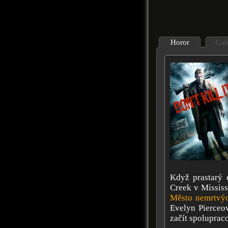
Horor
Gal
Když prastarý 
Creek v Missis
Město nemrtvý
Evelyn Pierceo
začít spoluprac