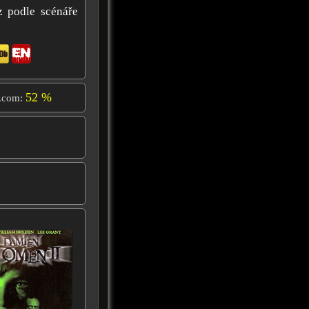
z podle scénáře
52 %
.com: