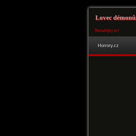
Lovec démonů
Nezabíjej to!
Horrory.cz