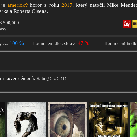
je
americký
horor z roku
2017
, který natočil Mike Mende
erka a Roberta Olsena.
$3,500,000
tasy
100 %
47 %
y.cz:
Hodnocení dle csfd.cz:
Hodnocení imdb
oru
Lovec démonů.
Rating
5
z
5
(
1
)