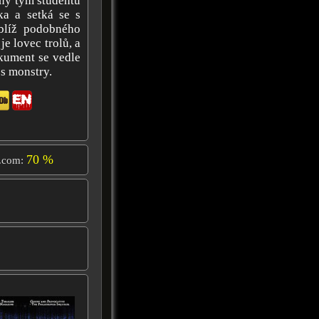
nný tým studentů
ka a setká se s
blíž podobného
je lovec trolů, a
kument se vedle
 s monstry.
70 %
.com: