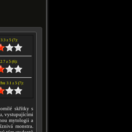
í
:
3.3 z 5 (7)
e
:
2.7 z 5 (6)
achu
:
3.1 z 5 (7)
omilé skřítky s
u, vystupujícími
nou mytologii a
íznivá monstra.