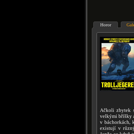
Horor
Gal
Ačkoli zbytek s
velkými bříšky 
v báchorkách, k
existují v růz