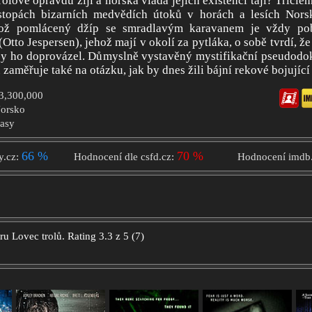
olové opravdu žijí a norská vláda jejich existenci tají? Tříčle
topách bizarních medvědích útoků v horách a lesích Nors
hož pomlácený džíp se smradlavým karavanem je vždy po
Otto Jespersen), jehož mají v okolí za pytláka, o sobě tvrdí, že 
aby ho doprovázel. Důmyslně vystavěný mystifikační pseudodo
zaměřuje také na otázku, jak by dnes žili bájní rekové bojující
$3,300,000
Norsko
tasy
66 %
70 %
y.cz:
Hodnocení dle csfd.cz:
Hodnocení imdb
oru
Lovec trolů.
Rating
3.3
z
5
(
7
)