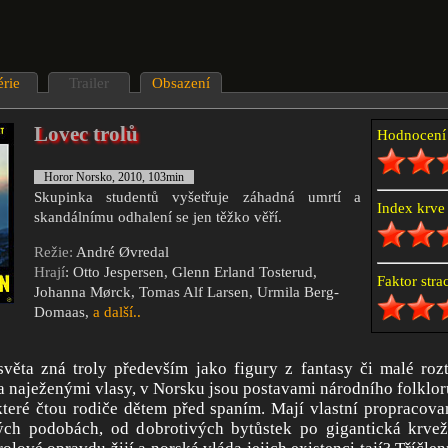
érie
Trailer
Obsazení
Lovec trolů
Hodnocen
Horor Norsko, 2010, 103min
Skupinka studentů vyšetřuje záhadná umrtí a
Index krv
skandálnímu odhalení se jen těžko věří.
Režie:
André Øvredal
Hrají
: Otto Jespersen, Glenn Erland Tosterud,
Faktor str
Johanna Mørck, Tomas Alf Larsen, Urmila Berg-
Domaas,
a další..
věta zná troly především jako figury z fantasy či malé rozt
a naježenými vlasy, v Norsku jsou postavami národního folklor
teré čtou rodiče dětem před spaním. Mají vlastní propracova
ných podobách, od dobrotivých bytůstek po gigantická krvež