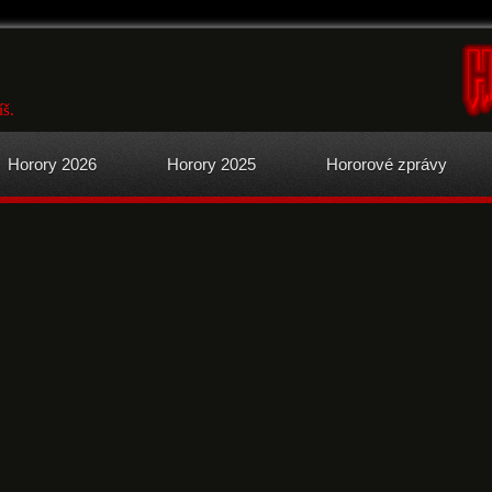
íš.
Horory 2026
Horory 2025
Hororové zprávy