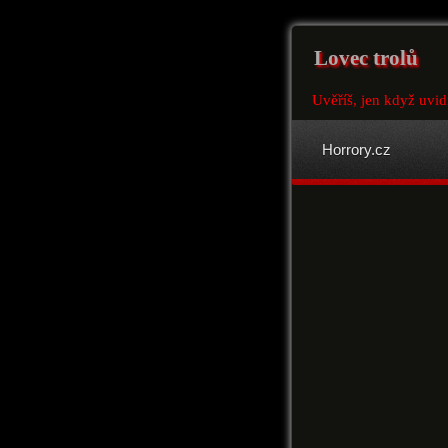
Lovec trolů
Uvěříš, jen když uvid
Horrory.cz