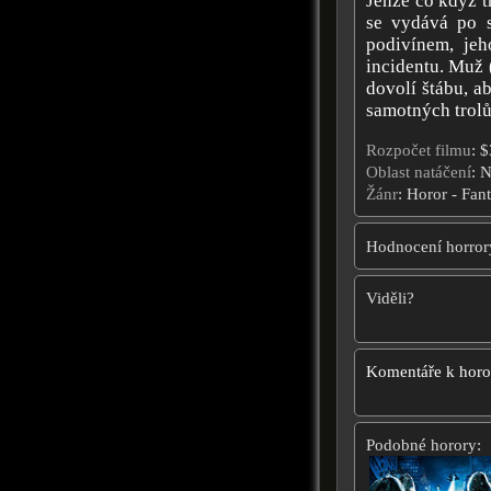
Jenže co když tr
se vydává po s
podivínem, je
incidentu. Muž (
dovolí štábu, 
samotných trolů 
Rozpočet filmu
: 
Oblast natáčení
: 
Žánr
: Horor - Fan
Hodnocení horror
Viděli?
Komentáře k hor
Podobné horory: