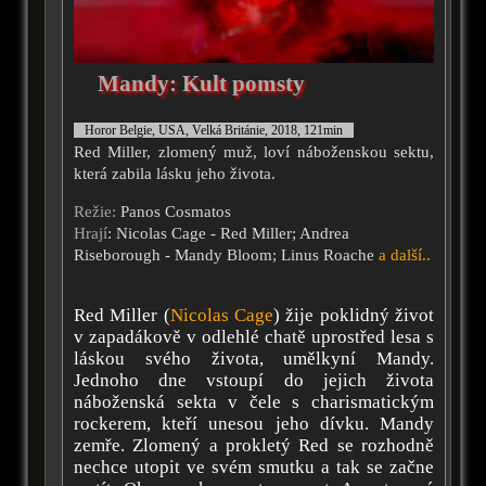
Mandy: Kult pomsty
Horor Belgie, USA, Velká Británie, 2018, 121min
Red Miller, zlomený muž, loví náboženskou sektu,
která zabila lásku jeho života.
Režie:
Panos Cosmatos
Hrají
: Nicolas Cage - Red Miller; Andrea
Riseborough - Mandy Bloom; Linus Roache
a další..
Red Miller (
Nicolas Cage
) žije poklidný život
v zapadákově v odlehlé chatě uprostřed lesa s
láskou svého života, umělkyní Mandy.
Jednoho dne vstoupí do jejich života
náboženská sekta v čele s charismatickým
rockerem, kteří unesou jeho dívku. Mandy
zemře. Zlomený a prokletý Red se rozhodně
nechce utopit ve svém smutku a tak se začne