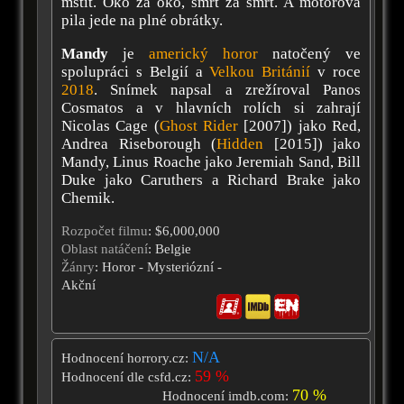
mstít. Oko za oko, smrt za smrt. A motorová
pila jede na plné obrátky.
Mandy
je
americký horor
natočený ve
spolupráci s Belgií a
Velkou Británií
v roce
2018
. Snímek napsal a zrežíroval Panos
Cosmatos a v hlavních rolích si zahrají
Nicolas Cage (
Ghost Rider
[2007]) jako Red,
Andrea Riseborough (
Hidden
[2015]) jako
Mandy, Linus Roache jako Jeremiah Sand, Bill
Duke jako Caruthers a Richard Brake jako
Chemik.
Rozpočet filmu
: $6,000,000
Oblast natáčení
: Belgie
Žánry
: Horor - Mysteriózní -
Akční
N/A
Hodnocení horrory.cz:
59 %
Hodnocení dle csfd.cz:
70 %
Hodnocení imdb.com: