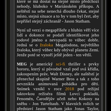
které se má dostat na stejné místo předchozí
nehody, hluboko v Mariánském příkopu. A
neštěstí na sebe nenechá dlouho čekat, stejné
místo, stejná situace a to by v tom byl čert, aby
nepřišel stejný záchranář - Jason Statham.
Nyní už verzi o megapříšeře z hlubin věří více
lidí a dokonce se podaří identifikovat jeho
rodové jméno a nevypadá to vůbec dobře.
Jedná se o
žraloka
Megalodona, největšího
žraloka, který vůbec kdy obýval planetu Zemi.
Jenže poté se vynoří ještě jeden - ten větší.
MEG
je americký
sci-fi
thriller s prvky
hororu, který si původně vzal pod svá křídla,
zakoupením práv, Walt Disney, ale naštěstí je
přenechal skupině Warner Bros a tak z toho
nevznikla animovaná pohádka pro děti.
Snímek vznikl v roce
2018
pod režijní
taktovkou režiséra filmů Lovci pokladů,
Fenomén, Čarodějův učeň nebo Kokosy na
sněhu - Jon Turteltaub. V hlavních rolích se
představí Jason Statham jako Jonas Taylor,