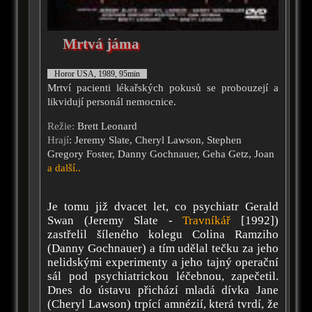
Mrtvá jáma
Horor USA, 1989, 95min
Mrtví pacienti lékařských pokusů se probouzejí a
likvidují personál nemocnice.
Režie:
Brett Leonard
Hrají
: Jeremy Slate, Cheryl Lawson, Stephen
Gregory Foster, Danny Gochnauer, Geha Getz, Joan
a další..
Je tomu již dvacet let, co psychiatr Gerald
Swan (Jeremy Slate -
Travníkář
[1992])
zastřelil šíleného kolegu Colina Ramziho
(Danny Gochnauer) a tím udělal tečku za jeho
nelidskými experimenty a jeho tajný operační
sál pod psychiatrickou léčebnou, zapečetil.
Dnes do ústavu přichází mladá dívka Jane
(Cheryl Lawson) trpící amnézií, která tvrdí, že