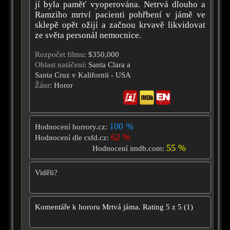
jí byla paměť vyoperována. Netrvá dlouho a
Ramziho mrtví pacienti pohřbení v jámě ve
sklepě opět ožijí a začnou krvavě likvidovat
ze světa personál nemocnice.
Rozpočet filmu
: $350,000
Oblast natáčení
: Santa Clara a
Santa Cruz v Kalifornii - USA
Žánr
: Horor
100 %
Hodnocení horrory.cz:
62 %
Hodnocení dle csfd.cz:
55 %
Hodnocení imdb.com:
Viděli?
Komentáře k hororu
Mrtvá jáma.
Rating
5
z
5
(
1
)