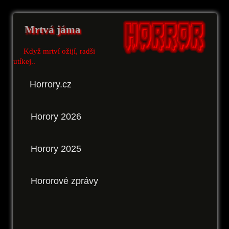
Mrtvá jáma
Když mrtví ožijí, radši
utíkej..
Horrory.cz
Horory 2026
Horory 2025
Hororové zprávy