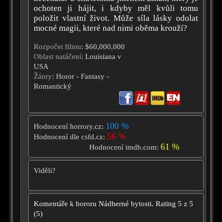
ochoten ji hájit, i kdyby měl kvůli tomu
položit vlastní život. Může síla lásky odolat
mocné magii, které nad nimi oběma krouží?
Rozpočet filmu
: $60,000,000
Oblast natáčení
: Louisiana v
USA
Žánry
: Horor - Fantasy -
Romantický
100 %
Hodnocení horrory.cz:
56 %
Hodnocení dle csfd.cz:
61 %
Hodnocení imdb.com:
Viděli?
Komentáře k hororu
Nádherné bytosti.
Rating
5
z
5
(
5
)