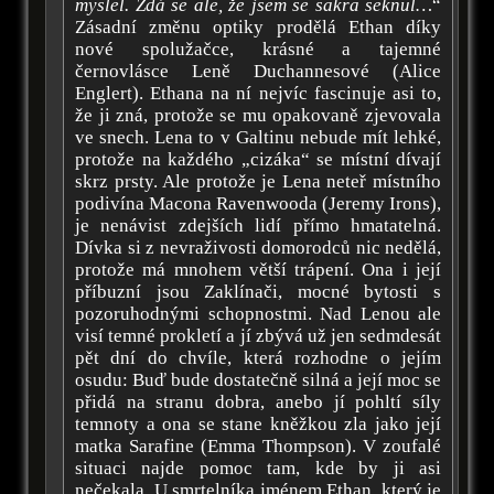
myslel. Zdá se ale, že jsem se sakra seknul…
“
Zásadní změnu optiky prodělá Ethan díky
nové spolužačce, krásné a tajemné
černovlásce Leně Duchannesové (Alice
Englert). Ethana na ní nejvíc fascinuje asi to,
že ji zná, protože se mu opakovaně zjevovala
ve snech. Lena to v Galtinu nebude mít lehké,
protože na každého „cizáka“ se místní dívají
skrz prsty. Ale protože je Lena neteř místního
podivína Macona Ravenwooda (Jeremy Irons),
je nenávist zdejších lidí přímo hmatatelná.
Dívka si z nevraživosti domorodců nic nedělá,
protože má mnohem větší trápení. Ona i její
příbuzní jsou Zaklínači, mocné bytosti s
pozoruhodnými schopnostmi. Nad Lenou ale
visí temné prokletí a jí zbývá už jen sedmdesát
pět dní do chvíle, která rozhodne o jejím
osudu: Buď bude dostatečně silná a její moc se
přidá na stranu dobra, anebo jí pohltí síly
temnoty a ona se stane kněžkou zla jako její
matka Sarafine (Emma Thompson). V zoufalé
situaci najde pomoc tam, kde by ji asi
nečekala. U smrtelníka jménem Ethan, který je