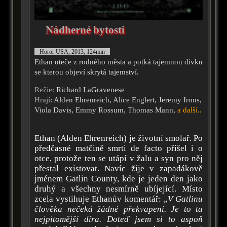
Nádherné bytosti
Horor USA, 2013, 124min
Ethan uteče z rodného města a potká tajemnou dívku
se kterou objeví skrytá tajemství.
Režie:
Richard LaGravenese
Hrají
: Alden Ehrenreich, Alice Englert, Jeremy Irons,
Viola Davis, Emmy Rossum, Thomas Mann,
a další..
Ethan (Alden Ehrenreich) je životní smolař. Po
předčasné matčině smrti de facto přišel i o
otce, protože ten se utápí v žalu a syn pro něj
přestal existovat. Navíc žije v zapadákově
jménem Gatlin County, kde je jeden den jako
druhý a všechny nesmírně ubíjející. Místo
zcela vystihuje Ethanův komentář: „
V Gatlinu
člověka nečeká žádné překvapení. Je to ta
nejpitomější díra. Doteď jsem si to aspoň