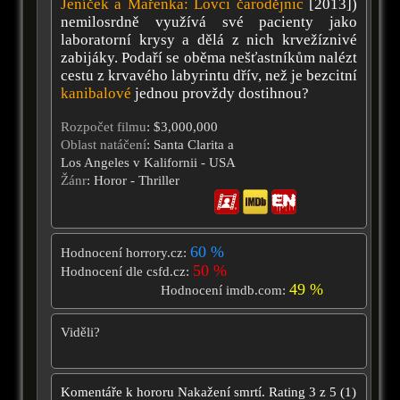
Jeníček a Mařenka: Lovci čarodějnic
[2013])
nemilosrdně využívá své pacienty jako
laboratorní krysy a dělá z nich krvežíznivé
zabijáky. Podaří se oběma nešťastníkům nalézt
cestu z krvavého labyrintu dřív, než je bezcitní
kanibalové
jednou provždy dostihnou?
Rozpočet filmu
: $3,000,000
Oblast natáčení
: Santa Clarita a
Los Angeles v Kalifornii - USA
Žánr
: Horor - Thriller
60 %
Hodnocení horrory.cz:
50 %
Hodnocení dle csfd.cz:
49 %
Hodnocení imdb.com:
Viděli?
Komentáře k hororu
Nakažení smrtí.
Rating
3
z
5
(
1
)