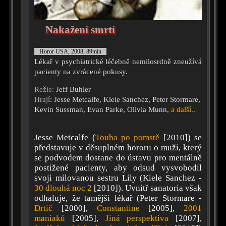
Nakažení smrtí
Horor USA, 2008, 89min
Lékař v psychiatrické léčebně nemilosrdně zneužívá
pacienty na zvrácené pokusy.
Režie:
Jeff Buhler
Hrají
: Jesse Metcalfe, Kiele Sanchez, Peter Stormare,
Kevin Sussman, Evan Parke, Olivia Munn,
a další..
Jesse Metcalfe (
Touha po pomstě
[2010]) se
představuje v děsuplném hororu o muži, který
se podvodem dostane do ústavu pro mentálně
postižené pacienty, aby odsud vysvobodil
svoji milovanou sestru Lily (Kiele Sanchez -
30 dlouhá noc 2
[2010]). Uvnitř sanatoria však
odhaluje, že tamější lékař (Peter Stormare -
Drtič
[2000],
Constantine
[2005],
2001
maniaků
[2005],
Jiná perspektiva
[2007],