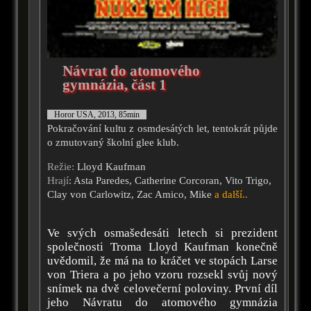
Návrat do atomového
gymnázia, část 1
Horor USA, 2013, 85min
Pokračování kultu z osmdesátých let, tentokrát půjde
o zmutovaný školní glee klub.
Režie:
Lloyd Kaufman
Hrají
: Asta Paredes, Catherine Corcoran, Vito Trigo,
Clay von Carlowitz, Zac Amico, Mike
a další..
Ve svých osmašedesáti letech si prezident
společnosti Troma Lloyd Kaufman konečně
uvědomil, že má na to kráčet ve stopách Larse
von Triera a po jeho vzoru rozsekl svůj nový
snímek na dvě celovečerní poloviny. První díl
jeho Návratu do atomového gymnázia