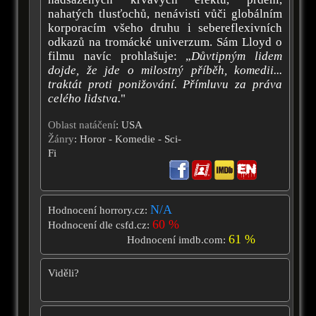
nahatých tlusťochů, nenávisti vůči globálním
korporacím všeho druhu i sebereflexivních
odkazů na tromácké univerzum. Sám Lloyd o
filmu navíc prohlašuje: „
Důvtipným lidem
dojde, že jde o milostný příběh, komedii...
traktát proti ponižování. Přímluvu za práva
celého lidstva.
"
Oblast natáčení
: USA
Žánry
: Horor - Komedie - Sci-
Fi
N/A
Hodnocení horrory.cz:
60 %
Hodnocení dle csfd.cz:
61 %
Hodnocení imdb.com:
Viděli?