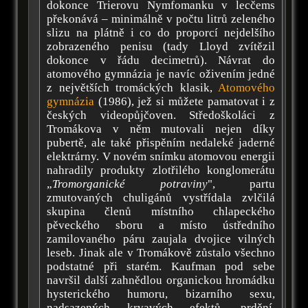
dokonce Trierovu Nymfomanku v lecčems
překonává – minimálně v počtu litrů zeleného
slizu na plátně i co do proporcí nejdelšího
zobrazeného penisu (tady Lloyd zvítězil
dokonce v řádu decimetrů). Návrat do
atomového gymnázia je navíc oživením jedné
z největších tromáckých klasik,
Atomového
gymnázia
(1986), jež si můžete pamatovat i z
českých videopůjčoven. Středoškoláci z
Tromákova v něm mutovali nejen díky
pubertě, ale také přispěním nedaleké jaderné
elektrárny. V novém snímku atomovou energii
nahradily produkty zlotřilého konglomerátu
„
Tromorganické potraviny
", partu
zmutovaných chuligánů vystřídala zvlčilá
skupina členů místního chlapeckého
pěveckého sboru a místo ústředního
zamilovaného páru zaujala dvojice vilných
leseb. Jinak ale v Tromákově zůstalo všechno
podstatné při starém. Kaufman pod sebe
navršil další zahnědlou organickou hromádku
hysterického humoru, bizarního sexu,
nadsazených krvavých efektů, prdění,