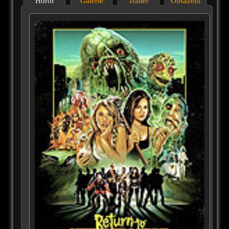
Horor
Galérie
Trailer
Obsazení